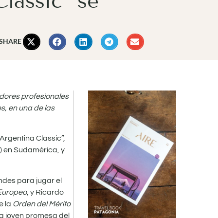
lassic” se
 SHARE
adores profesionales
s, en una de las
Argentina Classic”,
o) en Sudamérica, y
ndes para jugar el
Europeo
, y Ricardo
e la
Orden del Mérito
 la joven promesa del