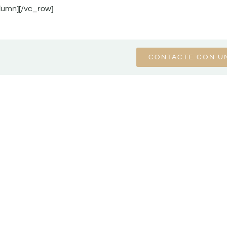
lumn][/vc_row]
CONTACTE CON U