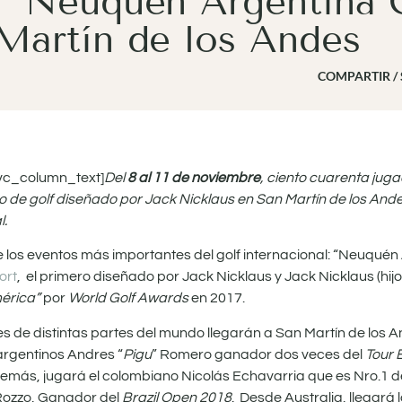
f “Neuquén Argentina C
 Martín de los Andes
COMPARTIR /
vc_column_text]
Del
8 al 11 de noviembre
, ciento cuarenta jug
o de golf diseñado por Jack Nicklaus en San Martín de los Ande
l.
los eventos más importantes del golf internacional: “Neuquén 
ort
, el primero diseñado por Jack Nicklaus y Jack Nicklaus (hij
mérica”
por
World Golf Awards
en 2017.
 de distintas partes del mundo llegarán a San Martín de los A
argentinos Andres “
Pigu
” Romero ganador dos veces del
Tour 
demás, jugará el colombiano Nicolás Echavarria que es Nro.1 d
Rozzo, Ganador del
Brazil Open 2018
. Desde Australia, llegará