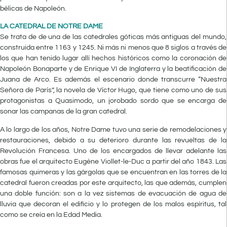
bélicas de Napoleón.
LA CATEDRAL DE NOTRE DAME
Se trata de de una de las catedrales góticas más antiguas del mundo,
construida entre 1163 y 1245. Ni más ni menos que 8 siglos a través de
los que han tenido lugar allí hechos históricos como la coronación de
Napoleón Bonaparte y de Enrique VI de Inglaterra y la beatificación de
Juana de Arco. Es además el escenario donde transcurre “Nuestra
Señora de París”, la novela de Víctor Hugo, que tiene como uno de sus
protagonistas a Quasimodo, un jorobado sordo que se encarga de
sonar las campanas de la gran catedral.
A lo largo de los años, Notre Dame tuvo una serie de remodelaciones y
restauraciones, debido a su deterioro durante las revueltas de la
Revolución Francesa. Uno de los encargados de llevar adelante las
obras fue el arquitecto Eugène Viollet-le-Duc a partir del año 1843. Las
famosas quimeras y las gárgolas que se encuentran en las torres de la
catedral fueron creadas por este arquitecto, las que además, cumplen
una doble función: son a la vez sistemas de evacuación de agua de
lluvia que decoran el edificio y lo protegen de los malos espíritus, tal
como se creía en la Edad Media.