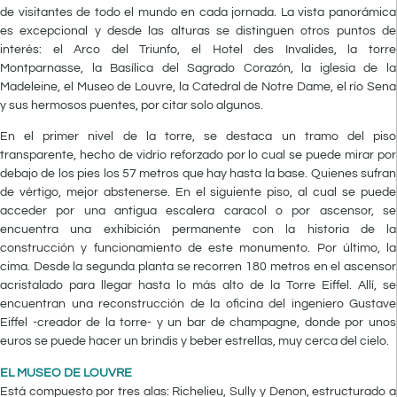
de visitantes de todo el mundo en cada jornada. La vista panorámica
es excepcional y desde las alturas se distinguen otros puntos de
interés: el Arco del Triunfo, el Hotel des Invalides, la torre
Montparnasse, la Basílica del Sagrado Corazón, la iglesia de la
Madeleine, el Museo de Louvre, la Catedral de Notre Dame, el río Sena
y sus hermosos puentes, por citar solo algunos.
En el primer nivel de la torre, se destaca un tramo del piso
transparente, hecho de vidrio reforzado por lo cual se puede mirar por
debajo de los pies los 57 metros que hay hasta la base. Quienes sufran
de vértigo, mejor abstenerse. En el siguiente piso, al cual se puede
acceder por una antigua escalera caracol o por ascensor, se
encuentra una exhibición permanente con la historia de la
construcción y funcionamiento de este monumento. Por último, la
cima. Desde la segunda planta se recorren 180 metros en el ascensor
acristalado para llegar hasta lo más alto de la Torre Eiffel. Allí, se
encuentran una reconstrucción de la oficina del ingeniero Gustave
Eiffel -creador de la torre- y un bar de champagne, donde por unos
euros se puede hacer un brindis y beber estrellas, muy cerca del cielo.
EL MUSEO DE LOUVRE
Está compuesto por tres alas: Richelieu, Sully y Denon, estructurado a