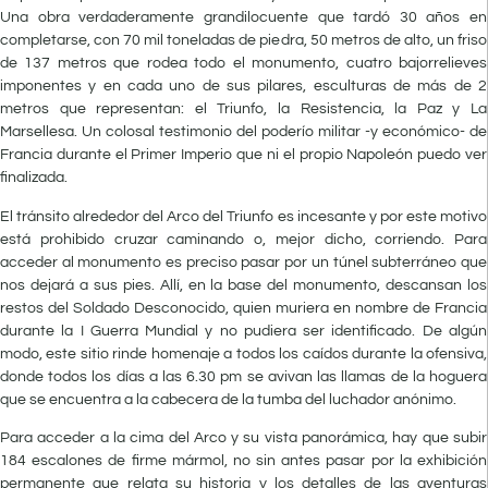
Una obra verdaderamente grandilocuente que tardó 30 años en
completarse, con 70 mil toneladas de piedra, 50 metros de alto, un friso
de 137 metros que rodea todo el monumento, cuatro bajorrelieves
imponentes y en cada uno de sus pilares, esculturas de más de 2
metros que representan: el Triunfo, la Resistencia, la Paz y La
Marsellesa. Un colosal testimonio del poderío militar -y económico- de
Francia durante el Primer Imperio que ni el propio Napoleón puedo ver
finalizada.
El tránsito alrededor del Arco del Triunfo es incesante y por este motivo
está prohibido cruzar caminando o, mejor dicho, corriendo. Para
acceder al monumento es preciso pasar por un túnel subterráneo que
nos dejará a sus pies. Allí, en la base del monumento, descansan los
restos del Soldado Desconocido, quien muriera en nombre de Francia
durante la I Guerra Mundial y no pudiera ser identificado. De algún
modo, este sitio rinde homenaje a todos los caídos durante la ofensiva,
donde todos los días a las 6.30 pm se avivan las llamas de la hoguera
que se encuentra a la cabecera de la tumba del luchador anónimo.
Para acceder a la cima del Arco y su vista panorámica, hay que subir
184 escalones de firme mármol, no sin antes pasar por la exhibición
permanente que relata su historia y los detalles de las aventuras