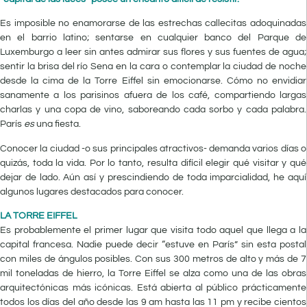
E
s
imposible no enamorarse de las estrechas callecitas adoquinadas
en el barrio latino; sentarse en cualquier banco del Parque de
Luxemburgo a leer sin antes admirar sus flores y sus fuentes de agua;
sentir la brisa del río Sena en la cara o contemplar la ciudad de noche
desde la cima de la Torre Eiffel sin emocionarse. Cómo no envidiar
sanamente a los parisinos afuera de los café, compartiendo largas
charlas y una copa de vino, saboreando cada sorbo y cada palabra.
París
es
una fiesta.
Conocer la ciudad -o sus principales atractivos- demanda varios días o
quizás, toda la vida. Por lo tanto, resulta difícil elegir qué visitar y qué
dejar de lado. Aún así y prescindiendo de toda imparcialidad, he aquí
algunos lugares destacados para conocer.
LA TORRE EIFFEL
Es probablemente el primer lugar que visita todo aquel que llega a la
capital francesa. Nadie puede decir “estuve en París” sin esta postal
con miles de ángulos posibles. Con sus 300 metros de alto y más de 7
mil toneladas de hierro, la Torre Eiffel se alza como una de las obras
arquitectónicas más icónicas. Está abierta al público prácticamente
todos los días del año desde las 9 am hasta las 11 pm y recibe cientos