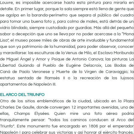
Louvre, es imposible acercarse hasta esta pintura para mirarla en
detalle. En primer lugar, porque la sala siempre está llena de gente que
se agolpa en la baranda-perímetro que separa al público del cuadro
para tomar una buena foto y, para colmo de males, está detrás de un
vidrio blindado, siempre custodiado por guardias. Más allá del pequeño
sabor a decepción que uno se lleva por no poder acercase a la “Mona
Lisa”, el museo posee miles de obras de arte invaluable y fundamental
que son ya patrimonio de la humanidad, para poder observar, conocer
y maravillarse: las esculturas de la Venus de Milo, el Esclavo Moribundo
de Miguel Ángel y Amor y Psique de Antonio Canova; las pinturas La
Libertad Guiando al Pueblo de Eugène Delacroix, Las Bodas de
Caná de Paolo Veronese y Muerte de la Virgen de Caravaggio; la
estatua sentada de Ramsés II o la recreación de los lujosos
apartamentos de Napoleón III.
EL ARCO DEL TRIUNFO
Otro de los sitios emblemáticos de la ciudad, ubicado en la Plaza
Charles De Gaulle, donde convergen 12 importantes avenidas, una de
ellas, Champs Élysées. Quien mire una foto aérea podría
tranquilamente pensar: “todos los caminos conducen al Arco del
Triunfo”. Este monumento fue encargado en 1806 por el emperador
Napoleón I para celebrar sus victorias y así honrar al ejército francés.