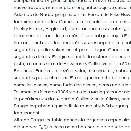
completar los 14 giros estipulados en 1975, a bordo d
nuevo trazado, más simple: el original se dejó de utilizar
Además de Nürburgring están las Ferrari de Mike Hawtho
también contra ellos. Como en la actualidad, también 
Pirelli y Ferrari, Englebert, que eran más resistentes
la manera de hacerlo era más artesanal que hoy…) Fang
habían practicado la operación: si se escapaba en punt
segundos, podía volver en el primer lugar. Cuando in
segundos detrás. Fangio se había transformado en un d
pista, los autos rojos de Hawthorn y Collins viajaban 5
Entonces Fangio empezó a volar, literalmente, sobre 
segundos por vuelta a las Ferrari que marchaban en pu
como los dioses, como todos los dioses, como nadie lo
Toleman, en Mónaco 1984 y bajo la lluvia logró hacer algo
la penúltima vuelta superó a Collíns y en la última, c
Fangio lograba su quinto título mundial y Nürburgring 
terminar así
Alfredo Parga, notable periodista argentino especialis
alguna vez: “¿Qué cosa no se ha escrito de aquella p