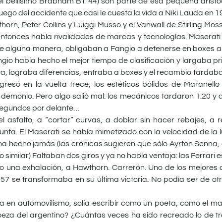
el bellísimo Brabham BT 44) son parte de esa pequeña aristoc
 luego del accidente que casi le cuesta la vida a Niki Lauda en 1
rn, Peter Collins y Luiggi Musso y el Vanwall de Stirling Mos
entonces había rivalidades de marcas y tecnologías. Maserati
 y, de alguna manera, obligaban a Fangio a detenerse en boxes 
io había hecho el mejor tiempo de clasificación y largaba pr
a, lograba diferencias, entraba a boxes y el recambio tardaba
gresó en la vuelta trece, los estéticos bólidos de Maranel
emonio. Pero algo salió mal: los mecánicos tardaron 1:20 y a
0 segundos por delante…
el asfalto, a “cortar” curvas, a doblar sin hacer rebajes, a
nta. El Maserati se había mimetizado con la velocidad de la 
 ha hecho jamás (las crónicas sugieren que sólo Ayrton Senna
 similar) Faltaban dos giros y ya no había ventaja: las Ferrari 
omo una exhalación, a Hawthorn. Carrerón. Uno de los mejores 
´57 se transformaba en su última victoria. No podía ser de o
ta en automovilismo, solía escribir como un poeta, como el m
roeza del argentino? ¿Cuántas veces ha sido recreado lo de t