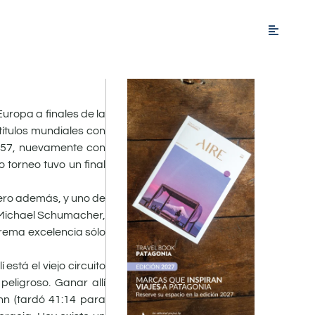
uropa a finales de la
títulos mundiales con
1957, nuevamente con
o torneo tuvo un final
lero además, y uno de
e Michael Schumacher,
prema excelencia sólo
stá el viejo circuito
eligroso. Ganar allí
nn (tardó 41:14 para