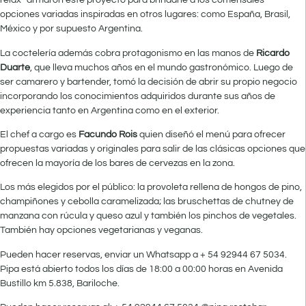
relax” armaron este proyecto para brindarle a los comensales
opciones variadas inspiradas en otros lugares: como España, Brasil,
México y por supuesto Argentina.
La coctelería además cobra protagonismo en las manos de
Ricardo
Duarte
, que lleva muchos años en el mundo gastronómico. Luego de
ser camarero y bartender, tomó la decisión de abrir su propio negocio
incorporando los conocimientos adquiridos durante sus años de
experiencia tanto en Argentina como en el exterior.
El chef a cargo es
Facundo Rois
quien diseñó el menú para ofrecer
propuestas variadas y originales para salir de las clásicas opciones que
ofrecen la mayoría de los bares de cervezas en la zona.
Los más elegidos por el público: la provoleta rellena de hongos de pino,
champiñones y cebolla caramelizada; las bruschettas de chutney de
manzana con rúcula y queso azul y también los pinchos de vegetales.
También hay opciones vegetarianas y veganas.
Pueden hacer reservas, enviar un Whatsapp a + 54 92944 67 5034.
Pipa está abierto todos los días de 18:00 a 00:00 horas en Avenida
Bustillo km 5.838, Bariloche.