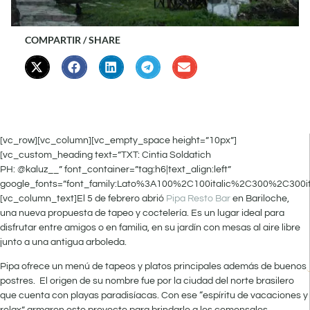
COMPARTIR / SHARE
[vc_row][vc_column][vc_empty_space height=”10px”]
[vc_custom_heading text=”TXT: Cintia Soldatich
PH: @kaluz__” font_container=”tag:h6|text_align:left”
google_fonts=”font_family:Lato%3A100%2C100italic%2C300%2C300i
[vc_column_text]El 5 de febrero abrió
Pipa Resto Bar
en Bariloche,
una nueva propuesta de tapeo y coctelería. Es un lugar ideal para
disfrutar entre amigos o en familia, en su jardín con mesas al aire libre
junto a una antigua arboleda.
Pipa ofrece un menú de tapeos y platos principales además de buenos
postres. El origen de su nombre fue por la ciudad del norte brasilero
que cuenta con playas paradisíacas. Con ese “espíritu de vacaciones y