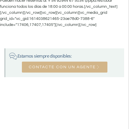
Pueden hacer reservas al: + 54 92944 67 5034 @pipa.restobar
funciona todos los días de 18:00 a 00:00 horas.[/vc_column_text]
[/vc_column][/vc_row][vc_row][vc_column][vc_media_grid
grid_id=”vc_gid:1614038621465-23ae78d0-7388-6″
include=”17406,17407,17405″][/vc_column][/vc_row]
Estamos siempre disponibles:
CONTACTE CON UN AGENTE