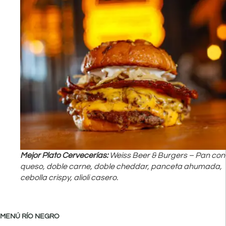
Mejor Plato Cervecerías:
Weiss Beer & Burgers – Pan con
queso, doble carne, doble cheddar, panceta ahumada,
cebolla crispy, alioli casero.
MENÚ RÍO NEGRO