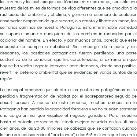
los zorrinos y los pichiciegos ocultándose entre las matas, son sólo una
muestra de las miles de formas de vida diferentes que se amoldan a la
rusticidad del ambiente y el clima, y generan al asombro de cualquier
observador desprevenido que recorre, ojo atento y libreta en mano, los
solitarios caminos de nuestra Patagonia. Esta interminable vastedad
se suponía inmune a cualquiera de los cambios introducidos por el
accionar del hombre. En efecto, y por muchos años, pareció que este
supuesto se cumplía a cabalidad. Sin embargo, de a poco y sin
descanso, los pastizales patagónicos fueron perdiendo una parte
sustantiva de la condición que los caracterizaba, al extremo en que
hoy se ha vuelto urgente intervenir para detener y, donde sea posible,
revertir el deterioro ambiental que se evidencia en varios puntos de la
región.
La principal amenaza que afecta a los pastizales patagónicos es la
pérdida y fragmentación de hábitat por el sobrepastoreo seguido de
desertificación. A causa de este proceso, muchos campos en la
Patagonia han perdido la capacidad forrajera y ya no pueden sostener
una carga animal que viabilice el negocio ganadero. Para muestra
basta el notable retroceso del stock ovejero ocurrido en los últimos
cien años, de las 20-30 millones de cabezas que se contaban cuando
la lana era considerada el “oro blanco”, a los 6-8 millones que hay en la