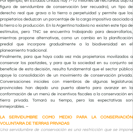
Por ejemplo, en Estados Unidos hay 7-10 millones de hectáreas bajo la
figura de servidumbre de conservación (ver recuadro), un tipo de
derecho real que grava a la tierra a perpetuidad y permite que los
propietarios deduzcan un porcentaje de la carga impositiva asociada a
la tierra o la producción. En la Argentina todavía no existen este tipo de
estímulos, pero TNC se encuentra trabajando para desarrollarlos,
mientras propone alternativas, como un cambio en la planificación
predial que incorpore gradualmente a la biodiversidad en el
planeamiento tradicional.
Finalmente, para que haya cada vez más propietarios movilizados a
conservar los pastizales, y para que la sociedad en su conjunto se
beneficie de esta decisión, resulta fundamental que el sector público
apoye la consolidación de un movimiento de conservación privada.
Conversaciones iniciales con miembros de algunas legislaturas
provinciales han dejado una puerta abierta para avanzar en la
conformación de un menú de incentivos fiscales a la conservación en
tierra privada. Tomará su tiempo, pero las expectativas son
inmejorables. –
LA SERVIDUMBRE COMO MEDIO PARA LA CONSERVACIÓN
VOLUNTARIA DE TIERRAS PRIVADAS
Una servidumbre de conservación es una restricción que se impone