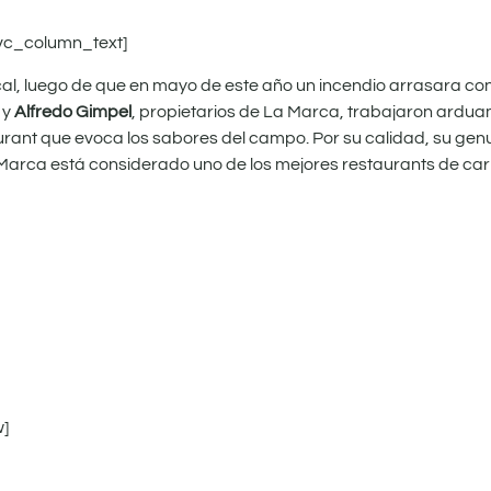
vc_column_text]
cal, luego de que en mayo de este año un incendio arrasara con 
y
Alfredo Gimpel
, propietarios de La Marca, trabajaron ardua
urant que evoca los sabores del campo. Por su calidad, su gen
 Marca está considerado uno de los mejores restaurants de carn
w]