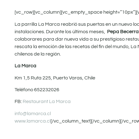
[vc_row][vc_column][vc_empty_space height=”10px”][
La parrilla La Marca reabrió sus puertas en un nuevo lo
instalaciones. Durante los últimos meses,
Pepa Becerra
colaborares para dar nueva vida a su prestigioso resta
rescata la emoción de las recetas del fin del mundo, La
chilenos de la región.
La Marca
Km 1,5 Ruta 225, Puerto Varas, Chile
Teléfono 652232026
FB:
Restaurant La Marca
info@lamarca.cl
www.lamarca.cl
[/vc_column_text][/vc_column][/vc_ro