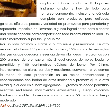
amplio surtido de productos. El lugar es
lindísimo, amplio, y hay de todo para
tentarse sanamente, incluso una góndola
completa con productos para celíacos,
galletas, alfajores, pastas y variedad de premezclas para panadería y
repostería. Imposible no llevarnos algunos ingredientes para elaborar
una receta especial para compartir con toda la comunidad celíaca. Un
budín marmolado súper fácil y riquísimo.
Por un lado batimos 2 claras a punto nieve y reservamos. En otro
recipiente batimos 100 gramos de manteca, 150 gramos de azúcar, las
dos yemas que quedaron y esencia de vainilla; luego intercalamos con
200 gramos de premezcla más 2 cucharadas de polvo leudante
permitido y 100 centímetros cúbicos de leche. Por último,
incorporamos las claras batidas y mezclamos suavemente. Volcamos
la mitad de esta preparación en un molde enmantecado y
espolvoreamos con harina de arroz (maicena o premezcla). A la otra
mitad que quedo en el bowl agregamos 50 gramos de cacao permitido
mientras realizamos movimientos envolventes y luego volcamos
también al molde. Horneamos más o menos 50 minutos a fuego
moderado.
Alsina
::
Elordi 367 ::
Tel: (0294) 443-7950