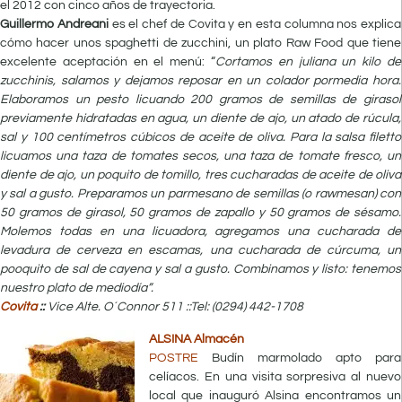
el 2012 con cinco años de trayectoria.
Guillermo Andreani
es el chef de Covita y en esta columna nos explica
cómo hacer unos spaghetti de zucchini, un plato Raw Food que tiene
excelente aceptación en el menú: “
Cortamos en juliana un kilo de
zucchinis, salamos y dejamos reposar en un colador pormedia hora.
Elaboramos un pesto licuando 200 gramos de semillas de girasol
previamente hidratadas en agua, un diente de ajo, un atado de rúcula,
sal y 100 centímetros cúbicos de aceite de oliva. Para la salsa filetto
licuamos una taza de tomates secos, una taza de tomate fresco, un
diente de ajo, un poquito de tomillo, tres cucharadas de aceite de oliva
y sal a gusto. Preparamos un parmesano de semillas (o rawmesan) con
50 gramos de girasol, 50 gramos de zapallo y 50 gramos de sésamo.
Molemos todas en una licuadora, agregamos una cucharada de
levadura de cerveza en escamas, una cucharada de cúrcuma, un
pooquito de sal de cayena y sal a gusto. Combinamos y listo: tenemos
nuestro plato de mediodía”.
Covita
::
Vice Alte. O´Connor 511 ::
Tel: (0294) 442-1708
ALSINA Almacén
POSTRE
Budín marmolado apto para
celíacos. En una visita sorpresiva al nuevo
local que inauguró Alsina encontramos un