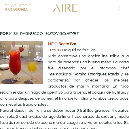
POR
MISKI PAGNUCCO ::
VISIÓN GOURMET
NIDO Resto Bar
TRAGO
Daiquiri de frutillas.
Nido constituye una opción ineludible a la
hora de reservar una buena mesa. La carta
fue diseñada por el afamado chef
internacional
Ramiro Rodríguez Pardo
y se
caracteriza por ofrecer los mejores
productos de mar y montaña. En Nido
recomiendan un trago de aperitivo para la cena, el daiquiri de frutillas, y
otro para después de comer, el limoncello italiano (ambos preparados
con recetas tradicionales).
Para el daiquiri de frutilla se deben licuar 6 frutillas grandes, 4 cubitos
de hielo, 2 cucharadas de jugo de lima, 1 cucharada de azúcar y media
taza de ron dorado de buena marca. Luego se sirve en copitas altas. Es
un trago fresco, ideal para comenzar una buena cena.