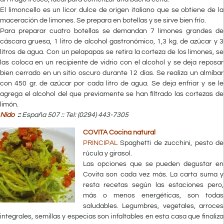
El limoncello es un licor dulce de origen italiano que se obtiene de la
maceración de limones. Se prepara en botellas y se sirve bien frío.
Para preparar cuatro botellas se demandan 7 limones grandes de
cáscara gruesa, 1 litro de alcohol gastronómico, 1,3 kg. de azúcar y 3
litros de agua. Con un pelapapas se retira la corteza de los limones, se
las coloca en un recipiente de vidrio con el alcohol y se deja reposar
bien cerrado en un sitio oscuro durante 12 días. Se realiza un almíbar
con 450 gr. de azúcar por cada litro de agua. Se deja enfriar y se le
agrega el alcohol del que previamente se han filtrado las cortezas de
limón.
Nido
::
España 507 ::
Tel: (0294) 443-7305
COVITA Cocina natural
PRINCIPAL
Spaghetti de zucchini, pesto de
rúcula y girasol.
Las opciones que se pueden degustar en
Covita son cada vez más. La carta suma y
resta recetas según las estaciones pero,
más o menos energéticas, son todas
saludables. Legumbres, vegetales, arroces
integrales, semillas y especias son infaltables en esta casa que finaliza