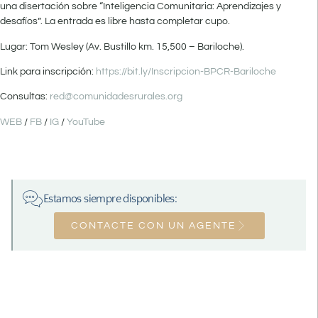
una disertación sobre “Inteligencia Comunitaria: Aprendizajes y
desafíos”. La entrada es libre hasta completar cupo.
Lugar: Tom Wesley (Av. Bustillo km. 15,500 – Bariloche).
Link para inscripción:
https://bit.ly/Inscripcion-BPCR-Bariloche
Consultas:
red@comunidadesrurales.org
WEB
/
FB
/
IG
/
YouTube
Estamos siempre disponibles:
CONTACTE CON UN AGENTE