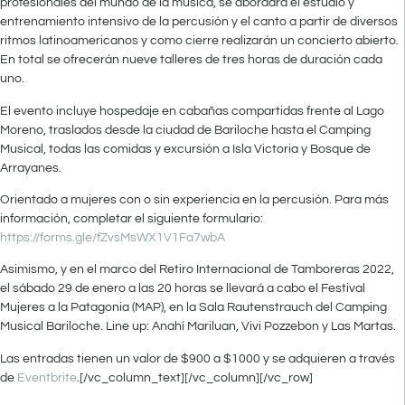
profesionales del mundo de la música, se abordará el estudio y
entrenamiento intensivo de la percusión y el canto a partir de diversos
ritmos latinoamericanos y como cierre realizarán un concierto abierto.
En total se ofrecerán nueve talleres de tres horas de duración cada
uno.
El evento incluye hospedaje en cabañas compartidas frente al Lago
Moreno, traslados desde la ciudad de Bariloche hasta el Camping
Musical, todas las comidas y excursión a Isla Victoria y Bosque de
Arrayanes.
Orientado a mujeres con o sin experiencia en la percusión. Para más
información, completar el siguiente formulario:
https://forms.gle/fZvsMsWX1V1Fa7wbA
Asimismo, y en el marco del Retiro Internacional de Tamboreras 2022,
el sábado 29 de enero a las 20 horas se llevará a cabo el Festival
Mujeres a la Patagonia (MAP), en la Sala Rautenstrauch del Camping
Musical Bariloche. Line up: Anahí Mariluan, Vivi Pozzebon y Las Martas.
Las entradas tienen un valor de $900 a $1000 y se adquieren a través
de
Eventbrite
.[/vc_column_text][/vc_column][/vc_row]