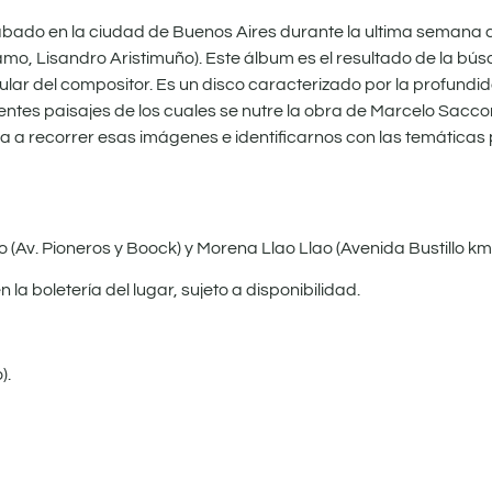
grabado en la ciudad de Buenos Aires durante la ultima semana 
ramo, Lisandro Aristimuño). Este álbum es el resultado de la b
cular del compositor. Es un disco caracterizado por la profundi
erentes paisajes de los cuales se nutre la obra de Marcelo Sacc
vita a recorrer esas imágenes e identificarnos con las temática
 (Av. Pioneros y Boock) y Morena Llao Llao (Avenida Bustillo km
la boletería del lugar, sujeto a disponibilidad.
).