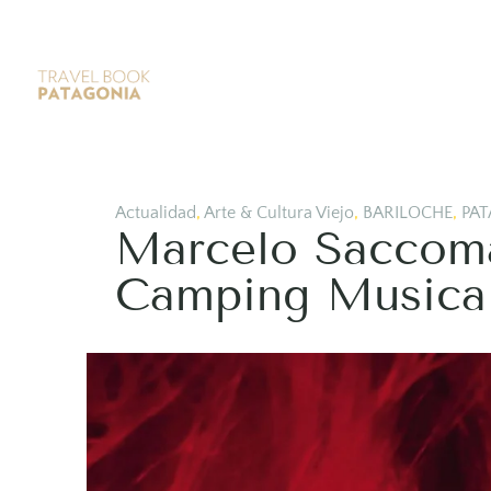
Actualidad
,
Arte & Cultura Viejo
,
BARILOCHE
,
PAT
Marcelo Saccoma
Camping Musical