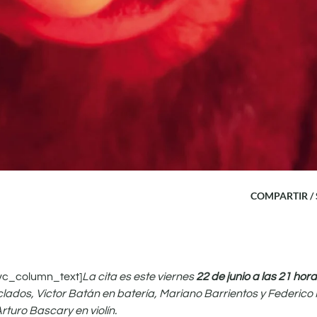
COMPARTIR /
vc_column_text]
La cita es este viernes
22 de junio a las 21 hor
ados, Victor Batán en batería, Mariano Barrientos y Federico
rturo Bascary en violín.