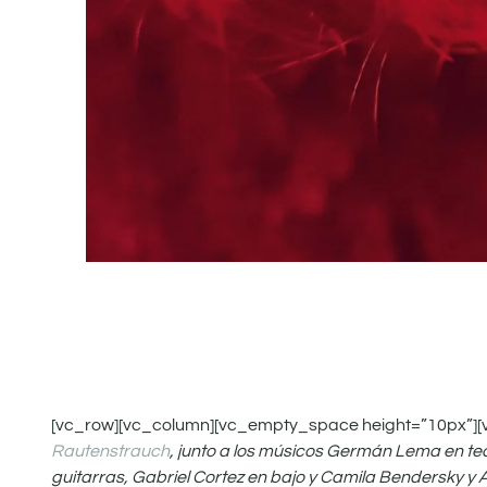
[vc_row][vc_column][vc_empty_space height=”10px”][
Rautenstrauch
,
j
unto a los músicos
Germán Lema en tecl
guitarras, Gabriel Cortez en bajo y Camila Bendersky y A