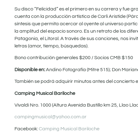
Su disco “Felicidad” es el primero en su carrera y fue 
cuenta con la producción artística de Carli Aristide (Pá
síntesis que permita acercar al oyente al universo parti
la amplitud del espacio sonoro. Es un retrato de los dif
Patagonia, el Litoral. A través de sus canciones, nos in
letras (amor, tiempo, búsquedas).
Bono contribución generales $200 / Socios CMB $150
Disponible en:
Andino Fotografía (Mitre 515); Don Mariano
También se podrá adquirir minutos antes del concierto en 
Camping Musical Bariloche
Vivaldi Nro. 1000 (Altura Avenida Bustillo km 25, Llao Llao
campingmusical@yahoo.com.ar
Facebook:
Camping Musical Bariloche