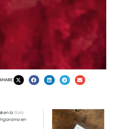
 SHARE
as
en la
Sala
 Ingaramo en