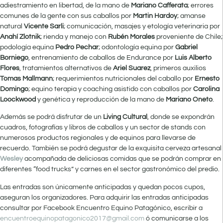
adiestramiento en libertad, de la mano de
Mariano Cafferata
; errores
comunes de la gente con sus caballos por
Martin Hardoy
; amanse
natural
Vicente Sarli
; comunicación, masajes y etología veterinaria por
Anahí Zlotnik
; rienda y manejo con
Rubén Morales
proveniente de Chile;
podología equina
Pedro Pechar
; odontología equina por
Gabriel
Borniego
, entrenamiento de caballos de Endurance por
Luis Alberto
Flores
, tratamientos alternativos de
Ariel Suarez
, primeros auxilios
Tomas Mallmann
; requerimientos nutricionales del caballo por
Ernesto
Domingo
; equino terapia y coaching asistido con caballos por
Carolina
Loockwood
y genética y reproducción de la mano de
Mariano Oneto
.
Además se podrá disfrutar de un
Living Cultural
, donde se expondrán
cuadros, fotografías y libros de caballos y un sector de stands con
numerosos productos regionales y de equinos para llevarse de
recuerdo. También se podrá degustar de la exquisita cerveza artesanal
Wesley
acompañada de deliciosas comidas que se podrán comprar en
diferentes “food trucks” y carnes en el sector gastronómico del predio.
Las entradas son únicamente anticipadas y quedan pocos cupos,
aseguran los organizadores. Para adquirir las entradas anticipadas
consultar por Facebook Encuentro Equino Patagónico, escribir a
encuentroequinopatagonico2017@gmail.com
ó comunicarse a los