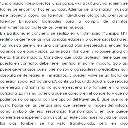
“una ambición de proyectos, unas ganas, y una cultura viva no siempre
fáciles de encontrar hoy en Europa”. Además de la formación musical
este proyecto apoya los talentos individuales otorgando premios al
talentoy brindando facilidades para la compra de distintos
instrumentos por parte de los jóvenes músicos.
En Bariloche, el concierto se realizó en un Gimnasio Municipal Nº1
repleto de gente de las más variadas edades y procedencias barriales.
“La música genera en una comunidad olas inesperadas: encuentra
caminos, abre ojos y oídos. La música sinfónica en vivo posee una gran
fuerza transformadora. Considero que cada profesión tiene que ser
puesta en contexto, debe tener sentido, misión e impacto. Sólo así
puede generarlazos que si bien no son organizables ni predecibles, son
absolutamente reales e inmediatos, y pueden volverse un factor de
cohesión social extraordinario”, continúa Facundo Agudín, que rebosa
de energía y dinamismo no sólo en escena sino también en la vida
cotidiana. La misma potencia que se apreció en el concierto y que no
podemos no comparar con la erupción del Puyehue. Él dice que no le
gusta hablar de las cenizas sino que prefiere la imagen del volcán,
como símbolo de esa resonancia transformadora en que puede
convertirsela experiencia musical. En este caso nuestra vida de todos
los días también se ha visto transfigurada, pero en algo