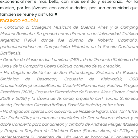
exponencialmente más bello, con más sentido y esperanza. Por la
música, por los jóvenes con oportunidades, por una comunidad que
también se reúne y disfruta. ■
FACUNDO AGUDÍN
• Concurrió al Collegium Musicum de Buenos Aires y al Camping
Musical Bariloche. Se graduó como director en la Universidad Católica
Argentina (1996), donde fue alumno de Roberto Caamaño,
perfeccionándose en Composición Histórica en la Schola Cantorum
Basiliensis.
• Director de Musique des Lumières (MDL), de la Orquesta Sinfónica del
Jura y de la Compañía Opera Oblicua, conjunto de su creación.
• Ha dirigido la Sinfónica de San Petersburgo, Sinfónica de Basilea,
Sinfónica de Besancon, Orquesta de Kislovodsk, OSB
OrchestreSymphoniqueBienne, Czech-Philharmonica, Festival Prague
Premières (2008), Orquesta Filarmónica de Buenos Aires (Teatro Colón
2008 y 2009) y la Ópera de Armenia, orquesta CRT Torino, Sinfónica
Aosta, Orchestra Classica Italiana, Basel Sinfonietta, entre otras.
• Ha dirigido las óperas Don Giovanni, Le Nozze di Figaro, Cosi fan’ tutte,
Die Zauberflöte; los estrenos mundiales de Der schwarze Mozart y el
doble Concierto para bandoneón y címbalo de Andreas Pflüger (Basilea
y Praga), el Requiem de Christian Favre (Buenos Aires) de Pflüger, y
recientemente El Laberinto, de Julio Viera, en honor del 25.aniversario