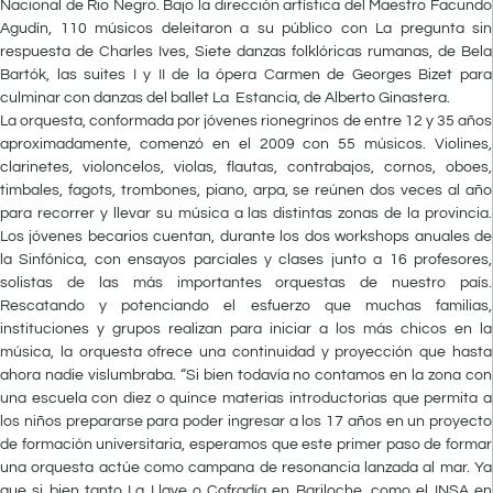
Nacional de Rio Negro. Bajo la dirección artística del Maestro Facundo
Agudín, 110 músicos deleitaron a su público con La pregunta sin
respuesta de Charles Ives, Siete danzas folklóricas rumanas, de Bela
Bartók, las suites I y II de la ópera Carmen de Georges Bizet para
culminar con danzas del ballet La Estancia, de Alberto Ginastera.
La orquesta, conformada por jóvenes rionegrinos de entre 12 y 35 años
aproximadamente, comenzó en el 2009 con 55 músicos. Violines,
clarinetes, violoncelos, violas, flautas, contrabajos, cornos, oboes,
timbales, fagots, trombones, piano, arpa, se reúnen dos veces al año
para recorrer y llevar su música a las distintas zonas de la provincia.
Los jóvenes becarios cuentan, durante los dos workshops anuales de
la Sinfónica, con ensayos parciales y clases junto a 16 profesores,
solistas de las más importantes orquestas de nuestro país.
Rescatando y potenciando el esfuerzo que muchas familias,
instituciones y grupos realizan para iniciar a los más chicos en la
música, la orquesta ofrece una continuidad y proyección que hasta
ahora nadie vislumbraba. “Si bien todavía no contamos en la zona con
una escuela con diez o quince materias introductorias que permita a
los niños prepararse para poder ingresar a los 17 años en un proyecto
de formación universitaria, esperamos que este primer paso de formar
una orquesta actúe como campana de resonancia lanzada al mar. Ya
que si bien tanto La Llave o Cofradía en Bariloche, como el INSA en