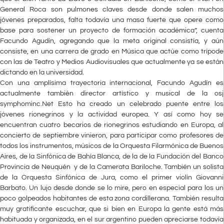
General Roca son pulmones claves desde donde salen muchos
jóvenes preparados, falta todavía una masa fuerte que opere como
base para sostener un proyecto de formación académica”, cuenta
Facundo Agudín, agregando que la meta original consistía, y aún
consiste, en una carrera de grado en Música que actúe como trípode
con las de Teatro y Medios Audiovisuales que actualmente ya se están
dictando en la universidad.
Con una amplísima trayectoria internacional, Facundo Agudín es
actualmente también director artístico y musical de la osj
symphominc.Net Esto ha creado un celebrado puente entre los
jóvenes rionegrinos y la actividad europea. Y así como hoy se
encuentran cuatro becarios de rionegrinos estudiando en Europa, al
concierto de septiembre vinieron, para participar como profesores de
todos los instrumentos, músicos de la Orquesta Filarmónica de Buenos
Aires, de la Sinfónica de Bahía Blanca, de la de la Fundación del Banco
Provincia de Neuquén y de la Camerata Bariloche. También un solista
de la Orquesta Sinfónica de Jura, como el primer violín Giovanni
Barbato. Un lujo desde donde se lo mire, pero en especial para los un
poco golpeados habitantes de esta zona cordillerana. También resulta
muy gratificante escuchar, que si bien en Europa la gente está más
habituada y organizada, en el sur argentino pueden apreciarse todavía