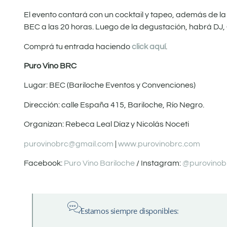
El evento contará con un cocktail y tapeo, además de la
BEC a las 20 horas. Luego de la degustación, habrá DJ, 
Comprá tu entrada haciendo
click aquí
.
Puro Vino BRC
Lugar: BEC (Bariloche Eventos y Convenciones)
Dirección: calle España 415, Bariloche, Río Negro.
Organizan: Rebeca Leal Díaz y Nicolás Noceti
purovinobrc@gmail.com
|
www.purovinobrc.com
Facebook:
Puro Vino Bariloche
/ Instagram:
@purovinob
Estamos siempre disponibles: