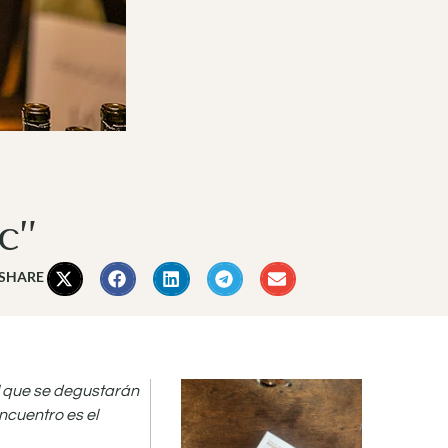
c”
 SHARE
l que se degustarán
ncuentro es el