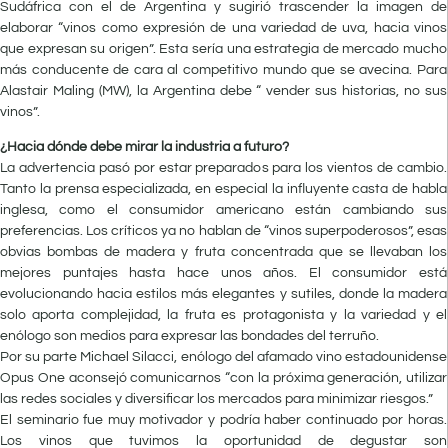
Sudáfrica con el de Argentina y sugirió trascender la imagen de
elaborar “vinos como expresión de una variedad de uva, hacia vinos
que expresan su origen”. Esta sería una estrategia de mercado mucho
más conducente de cara al competitivo mundo que se avecina. Para
Alastair Maling (MW), la Argentina debe “ vender sus historias, no sus
vinos”.
¿Hacia dónde debe mirar la industria a futuro?
La advertencia pasó por estar preparados para los vientos de cambio.
Tanto la prensa especializada, en especial la influyente casta de habla
inglesa, como el consumidor americano están cambiando sus
preferencias. Los críticos ya no hablan de “vinos superpoderosos”, esas
obvias bombas de madera y fruta concentrada que se llevaban los
mejores puntajes hasta hace unos años. El consumidor está
evolucionando hacia estilos más elegantes y sutiles, donde la madera
solo aporta complejidad, la fruta es protagonista y la variedad y el
enólogo son medios para expresar las bondades del terruño.
Por su parte Michael Silacci, enólogo del afamado vino estadounidense
Opus One aconsejó comunicarnos “con la próxima generación, utilizar
las redes sociales y diversificar los mercados para minimizar riesgos.”
El seminario fue muy motivador y podría haber continuado por horas.
Los vinos que tuvimos la oportunidad de degustar son