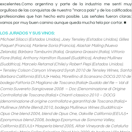
excelentes.Como argentina y parte de la industria me sentí muy
orgullosa de las conquistas de nuestra “marca país” y de los calificados
profesionales que han hecho esto posible. Las señales fueron claras:
vamos por muy buen camino aunque queda mucha tela por cortar. ■
LOS JURADOS Y SUS VINOS:
Michael Silacci (Estados Unidos), Joey Tensley (Estados Unidos), Gilles
Paquet (Francia), Marlene Soria (Francia), Alastair Maling (Nueva
Zelanda), Bárbara Tamburini (Italia), Graziana Grassini (Italia), Vittorio
Fiore (Italia), Anthony Hamilton Russell (Sudáfrica), Andrea Mullinex
(Sudáfrica), Marcelo Retamal (Chile) y Robert Pepi (Estados Unidos).
• Tensley Colson Canyon Vineyard Syrah 2010 de Tensley Wines, Santa
Barbara California (EEUU)• Heba, Morellino di Scansano DOCG 2010 de
bodega Fattoria Di Magliano de Toscana (Italia)• Gualdo del Re – Val di
Cornia Suvereto Sangiovese 2008 – Doc (Denominazione di Origine
Controllata) de Toscana (Italia).• Chianti classico 2010 – DOCG
(denominazione di origine controllata e garantita) de Toscana (Italia).•
Mullineux (White Blend) 2010, bodega Mullineux Wines (Sudáfrica).•
Opus One blend 2004, blend de Opus One, Oakville California (EEUU).•
Eponymous blend 2008, bodega Eponymus de Sonoma Valley,
California (EEUU).• Masperla blend 2005, Altair Vineyards de Cataluña