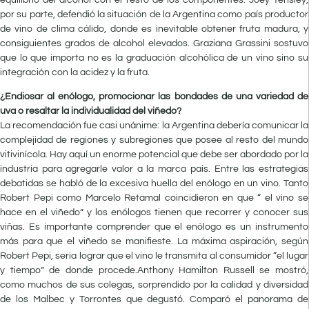
por su parte, defendió la situación de la Argentina como país productor
de vino de clima cálido, donde es inevitable obtener fruta madura, y
consiguientes grados de alcohol elevados. Graziana Grassini sostuvo
que lo que importa no es la graduación alcohólica de un vino sino su
integración con la acidez y la fruta.
¿Endiosar al enólogo, promocionar las bondades de una variedad de
uva o resaltar la individualidad del viñedo?
La recomendación fue casi unánime: la Argentina debería comunicar la
complejidad de regiones y subregiones que posee al resto del mundo
vitivinícola. Hay aquí un enorme potencial que debe ser abordado por la
industria para agregarle valor a la marca país. Entre las estrategias
debatidas se habló de la excesiva huella del enólogo en un vino. Tanto
Robert Pepi como Marcelo Retamal coincidieron en que “ el vino se
hace en el viñedo” y los enólogos tienen que recorrer y conocer sus
viñas. Es importante comprender que el enólogo es un instrumento
más para que el viñedo se manifieste. La máxima aspiración, según
Robert Pepi, seria lograr que el vino le transmita al consumidor “el lugar
y tiempo” de donde procede.Anthony Hamilton Russell se mostró,
como muchos de sus colegas, sorprendido por la calidad y diversidad
de los Malbec y Torrontes que degustó. Comparó el panorama de