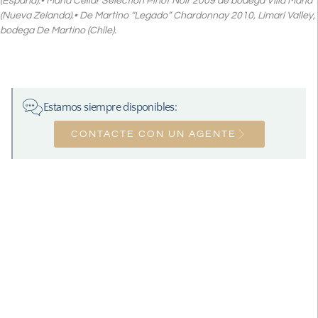
(España).• Maria Cellar Selection Pinot Noir 2009 de bodega Villa María
(Nueva Zelanda).• De Martino “Legado” Chardonnay 2010, Limarí Valley,
bodega De Martino (Chile).
Estamos siempre disponibles:
CONTACTE CON UN AGENTE