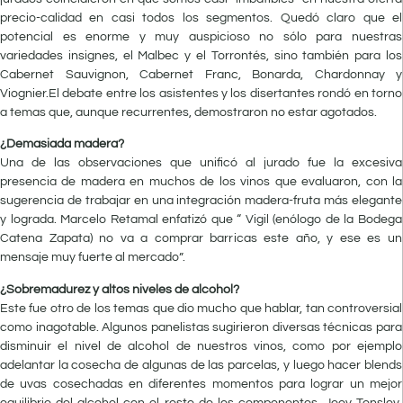
precio-calidad en casi todos los segmentos. Quedó claro que el
potencial es enorme y muy auspicioso no sólo para nuestras
variedades insignes, el Malbec y el Torrontés, sino también para los
Cabernet Sauvignon, Cabernet Franc, Bonarda, Chardonnay y
Viognier.El debate entre los asistentes y los disertantes rondó en torno
a temas que, aunque recurrentes, demostraron no estar agotados.
¿Demasiada madera?
Una de las observaciones que unificó al jurado fue la excesiva
presencia de madera en muchos de los vinos que evaluaron, con la
sugerencia de trabajar en una integración madera-fruta más elegante
y lograda. Marcelo Retamal enfatizó que “ Vigil (enólogo de la Bodega
Catena Zapata) no va a comprar barricas este año, y ese es un
mensaje muy fuerte al mercado”.
¿Sobremadurez y altos niveles de alcohol?
Este fue otro de los temas que dio mucho que hablar, tan controversial
como inagotable. Algunos panelistas sugirieron diversas técnicas para
disminuir el nivel de alcohol de nuestros vinos, como por ejemplo
adelantar la cosecha de algunas de las parcelas, y luego hacer blends
de uvas cosechadas en diferentes momentos para lograr un mejor
equilibrio del alcohol con el resto de los componentes. Joey Tensley,