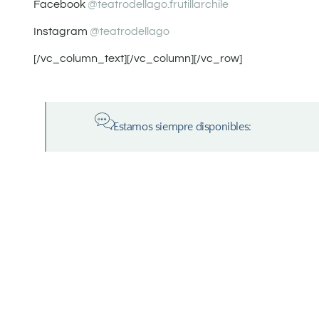
Facebook
@teatrodellago.frutillarchile
Instagram
@teatrodellago
[/vc_column_text][/vc_column][/vc_row]
Estamos siempre disponibles: