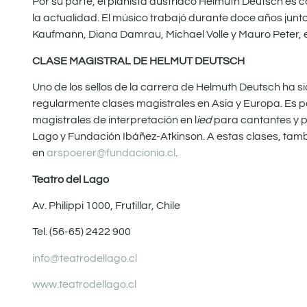
Por su parte, el pianista austriaco Helmuth Deutsch es
la actualidad. El músico trabajó durante doce años j
Kaufmann, Diana Damrau, Michael Volle y Mauro Peter, en
CLASE MAGISTRAL DE HELMUT DEUTSCH
Uno de los sellos de la carrera de Helmuth Deutsch ha si
regularmente clases magistrales en Asia y Europa. Es por
magistrales de interpretación en l
ied
para cantantes y p
Lago y Fundación Ibáñez-Atkinson. A estas clases, tamb
en
arspoerer@fundacionia.cl
.
Teatro del Lago
Av. Philippi 1000, Frutillar, Chile
Tel. (56-65) 2422 900
info@teatrodellago.cl
www.teatrodellago.cl