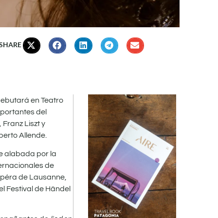
 SHARE
ebutará en Teatro
mportantes del
Franz Liszt y
erto Allende.
e alabada por la
ternacionales de
 Opéra de Lausanne,
el Festival de Händel