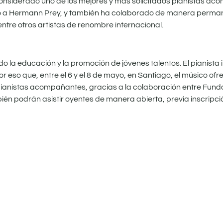
 considerado uno de los mejores y más solicitados pianistas a
unto a Hermann Prey, y también ha colaborado de manera perm
tre otros artistas de renombre internacional.
do la educación y la promoción de jóvenes talentos. El pianista
 eso que, entre el 6 y el 8 de mayo, en Santiago, el músico ofr
ianistas acompañantes, gracias a la colaboración entre Funda
ién podrán asistir oyentes de manera abierta, previa inscripci