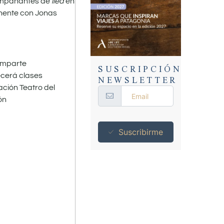
compañantes de
lied
en
anente con Jonas
SUSCRIPCIÓN
 imparte
NEWSLETTER
ecerá clases
ción Teatro del
ón
Suscribirme