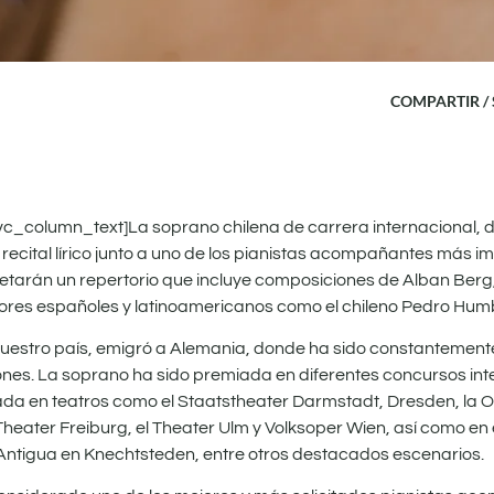
COMPARTIR /
_column_text]La soprano chilena de carrera internacional, d
n recital lírico junto a uno de los pianistas acompañantes más i
retarán un repertorio que incluye composiciones de Alban Berg, 
res españoles y latinoamericanos como el chileno Pedro Humb
n nuestro país, emigró a Alemania, donde ha sido constantement
iones. La soprano ha sido premiada en diferentes concursos in
ada en teatros como el Staatstheater Darmstadt, Dresden, la
Theater Freiburg, el Theater Ulm y Volksoper Wien, así como en 
ca Antigua en Knechtsteden, entre otros destacados escenarios.