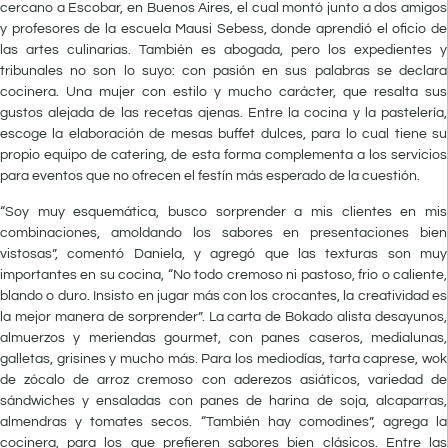
cercano a Escobar, en Buenos Aires, el cual montó junto a dos amigos
y profesores de la escuela Mausi Sebess, donde aprendió el oficio de
las artes culinarias. También es abogada, pero los expedientes y
tribunales no son lo suyo: con pasión en sus palabras se declara
cocinera. Una mujer con estilo y mucho carácter, que resalta sus
gustos alejada de las recetas ajenas. Entre la cocina y la pastelería,
escoge la elaboración de mesas buffet dulces, para lo cual tiene su
propio equipo de catering, de esta forma complementa a los servicios
para eventos que no ofrecen el festín más esperado de la cuestión.
“Soy muy esquemática, busco sorprender a mis clientes en mis
combinaciones, amoldando los sabores en presentaciones bien
vistosas”, comentó Daniela, y agregó que las texturas son muy
importantes en su cocina, “No todo cremoso ni pastoso, frio o caliente,
blando o duro. Insisto en jugar más con los crocantes, la creatividad es
la mejor manera de sorprender”. La carta de Bokado alista desayunos,
almuerzos y meriendas gourmet, con panes caseros, medialunas,
galletas, grisines y mucho más. Para los mediodías, tarta caprese, wok
de zócalo de arroz cremoso con aderezos asiáticos, variedad de
sándwiches y ensaladas con panes de harina de soja, alcaparras,
almendras y tomates secos. “También hay comodines”, agrega la
cocinera, para los que prefieren sabores bien clásicos. Entre las