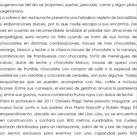
sugerencias del día se proponen, pastas, pescado, carne y algún plato
vegetariano.
La vidriera del restaurante presenta una heladera repleta de bocadillos
y elaboraciones dulces, por lo que nadie escapa a sus encantos. De
vez en cuando es recomendable endulzar el paladar (sin atracones ni
empalagos), esta receta no falla cuando se trata de sus tortas de
chocolates en distintas combinaciones, mouse de tres chocolates,
amargo, blanco y leche o la clásica mouse de chocolate a la naranja,
combinación de frambuesas con chocolate, torta de merengues de
cacao, dulce de leche y chocolate blanco, mouse de queso con
corazón de frutillas, chocolate con corazón de café o la especial de
avellanas con vainillas y crocante de cereales, son solo algunas. Todas
exquisiteces que se pueden acompañar con tés, cafés e incluso
licores. Entre sus consejos, el exceso de gelatina arruina la pastelería
y, entre sus gustos, nunca combinaría frutos rojos con dulce de leche.
Para la primavera del 2011 Daniela Rapp tiene previsto inaugurar un
nuevo local, junto a sus padres Ana María Raynoff y Rubén Rapp. El
emprendimiento, ubicado en cercanías del Llao Llao, ya se encuentra
en construcción y contará con 900 metros cuadrados, los cuales
estarán distribuidos para un restaurante, salón de té y bar de tapas y
un sector exclusivo para eventos con una capacidad para 300