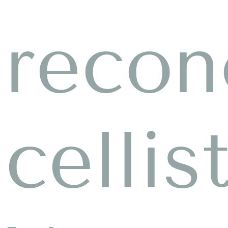
recon
cellis