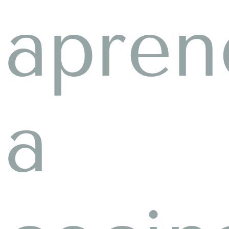
apren
a