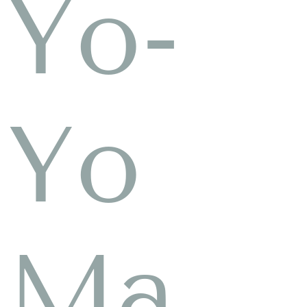
Yo-
Yo
Ma