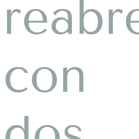
reabr
con
dos