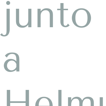
junto
a
Helm