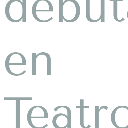
debut
en
Teatr