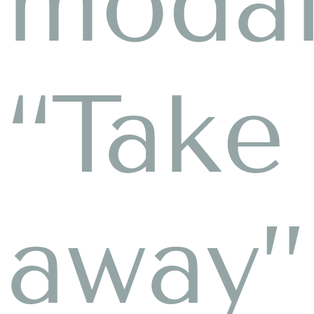
modal
“Take
away”