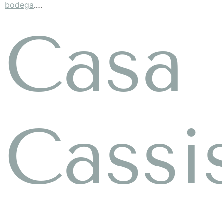
bodega
.…
Casa
Cassi