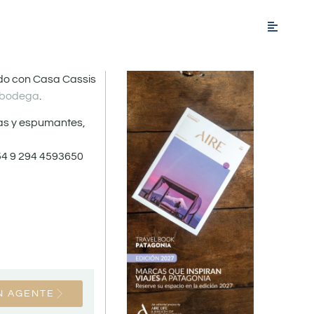
edo con Casa Cassis
u bodega
.
zas y espumantes,
+54 9 294 4593650
N AGENTE