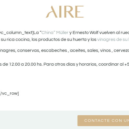
vc_column_text]La “
China” Müller
y Ernesto Wolf vuelven al ru
su rica cocina, los productos de su huerta y los
vinagres de s
agres, conservas, escabeches , aceites, sales, vinos , cerve
s de 12.00 a 20.00 hs. Para otros días y horarios, coordinar al 
[/vc_row]
CONTACTE CON U