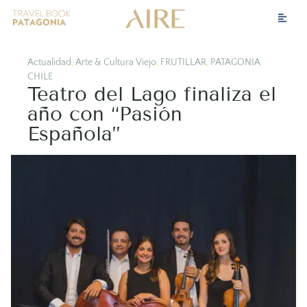
Actualidad
,
Arte & Cultura Viejo
,
FRUTILLAR
,
PATAGONIA
CHILE
Teatro del Lago finaliza el
año con “Pasión
Española”