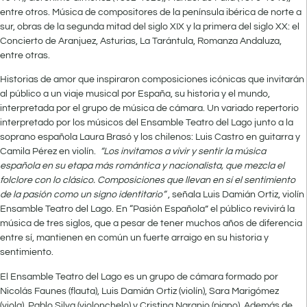
entre otros. Música de compositores de la península ibérica de norte a
sur, obras de la segunda mitad del siglo XIX y la primera del siglo XX: el
Concierto de Aranjuez, Asturias, La Tarántula, Romanza Andaluza,
entre otras.
Historias de amor que inspiraron composiciones icónicas que invitarán
al público a un viaje musical por España, su historia y el mundo,
interpretada por el grupo de música de cámara. Un variado repertorio
interpretado por los músicos del Ensamble Teatro del Lago junto a la
soprano española Laura Brasó y los chilenos: Luis Castro en guitarra y
Camila Pérez en violín.
“Los invitamos a vivir y sentir la música
española en su etapa más romántica y nacionalista, que mezcla el
folclore con lo clásico. Composiciones que llevan en sí el sentimiento
de la pasión como un signo identitario”
, señala Luis Damián Ortiz, violín
Ensamble Teatro del Lago. En “Pasión Española” el público revivirá la
música de tres siglos, que a pesar de tener muchos años de diferencia
entre sí, mantienen en común un fuerte arraigo en su historia y
sentimiento.
El Ensamble Teatro del Lago es un grupo de cámara formado por
Nicolás Faunes (flauta), Luis Damián Ortiz (violín), Sara Marigómez
(viola), Pablo Silva (violonchelo) y Cristina Naranjo (piano). Además de