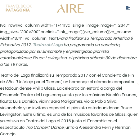
[vc_row][vc_column width=”1/4″][vc_single_image image=”12347″
img_size=”200×200″ onclick=”link_image”][/vc_column][vc_column
width=”3/4″][vc_column_text]
Para finalizar su Temporada Artística &
Educativa 2017,
Teatro del Lago
ha programado un concierto,
protagonizado por su Ensamble y el prestigiado pianista
estadounidense Bruce Levingston, el próximo ​sábado 30 de diciembre
a las 19 horas​.
Teatro del Lago finalizará su Temporada 2017 con el Concierto de Fin
de Año “Un Viaje por el Tiempo”, un homenaje al afamado compositor
estadounidense Philip Glass. La celebración estará a cargo del
Ensamble Teatro del Lago compuesto por los músicos Nicolás Faunes,
flauta; Luis Damián, violín; Sara Marigómez, viola; Pablo Silva,
violonchelo y un invitado especial: el pianista estadounidense Bruce
Levingston. Este último, es uno de los músicos favoritos de Glass, quien
ya estuvo en Teatro del Lago el 2016 junto al Ensamble en el
espectáculo
Trio Concert Dance
junto a Alessandra Ferri y Herman
Cornejo.