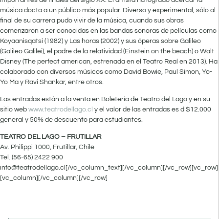
música docta a un público más popular. Diverso y experimental, sólo al
final de su carrera pudo vivir de la música, cuando sus obras
comenzaron a ser conocidas en las bandas sonoras de películas como
Koyaanisqatsi (1982) y Las horas (2002) y sus óperas sobre Galileo
(Galileo Galilei), el padre de la relatividad (Einstein on the beach) o Walt
Disney (The perfect american, estrenada en el Teatro Real en 2013). Ha
colaborado con diversos músicos como David Bowie, Paul Simon, Yo-
Yo Ma y Ravi Shankar, entre otros.
Las entradas están a la venta en Boletería de Teatro del Lago y en su
sitio web
www.teatrodellago.cl
y el valor de las entradas es d $12.000
general y 50% de descuento para estudiantes.
TEATRO DEL LAGO – FRUTILLAR
Av. Philippi 1000, Frutillar, Chile
Tel. (56-65) 2422 900
info@teatrodellago.cl[/vc_column_text][/vc_column][/vc_row][vc_row]
[vc_column][/vc_column][/vc_row]