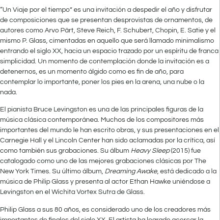
“Un Viaje por el tiempo” es una invitación a despedir el año y disfrutar
de composiciones que se presentan desprovistas de ornamentos, de
autores como Arvo Pärt, Steve Reich, F. Schubert, Chopin, E. Satie y el
mismo P. Glass, cimentadas en aquello que será llamado minimalismo
entrando el siglo XX, hacia un espacio trazado por un espíritu de franca
simplicidad. Un momento de contemplación donde la invitación es a
detenernos, es un momento álgido como es fin de año, para
contemplar lo importante, poner los pies en la arena, una nube o la
nada.
El pianista Bruce Levingston es una de las principales figuras de la
música clásica contemporánea. Muchos de los compositores más
importantes del mundo le han escrito obras, y sus presentaciones en el
Carnegie Hall y el Lincoln Center han sido aclamadas por la crítica, así
como también sus grabaciones. Su álbum
Heavy Sleep
(2015) fue
catalogado como uno de las mejores grabaciones clásicas por The
New York Times. Su último álbum,
Dreaming Awake
, está dedicado a la
música de Philip Glass y presenta al actor Ethan Hawke uniéndose a
Levingston en el Wichita Vortex Sutra de Glass.
Philip Glass a sus 80 años, es considerado uno de los creadores más
importantes de finales del siglo XX. El artista ha logrado acercar la