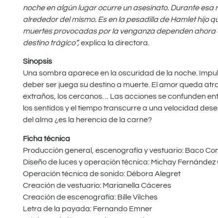
noche en algún lugar ocurre un asesinato. Durante esa n
alrededor del mismo. Es en la pesadilla de Hamlet hijo qu
muertes provocadas por la venganza dependen ahora de H
destino trágico”,
explica la directora.
Sinopsis
Una sombra aparece en la oscuridad de la noche. Impulsa 
deber ser juega su destino a muerte. El amor queda atrav
extraños, los cercanos… Las acciones se confunden entr
los sentidos y el tiempo transcurre a una velocidad desesp
del alma ¿es la herencia de la carne?
Ficha técnica
Producción general, escenografía y vestuario: Baco Co
Diseño de luces y operación técnica: Michay Fernández
Operación técnica de sonido: Débora Alegret
Creación de vestuario: Marianella Cáceres
Creación de escenografía: Bille Vilches
Letra de la payada: Fernando Emner