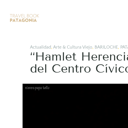
Actualidad
,
Arte & Cultura Viejo
,
BARILOCHE
,
PAT
“Hamlet Herencia
del Centro Cívic