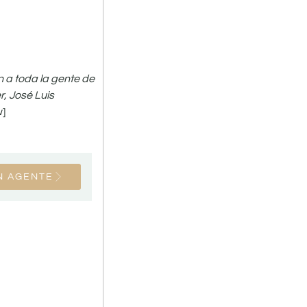
 a toda la gente de
r, José Luis
w]
N AGENTE