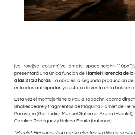
[vc_row][vc_column][vc_empty_space height=”10px”][v
presentará una única función de
Hamlet Herencia de la
a las 21:30 horas
. La obra es la segunda producción de l
entradas anticipadas ya están a la venta en la boletería 
Esta vez el montaje tiene a Paula Tabachnik como director
Shakespeare y fragmentos de Máquina Hamlet de Heiner M
Paravano (Gertrudis), Manuel Gutiérrez Arana (Hamlet), R
Carolina Rodríguez y Helena Benito (bufonas).
“Hamlet. Herencia de la carne plantea un dilema existencia