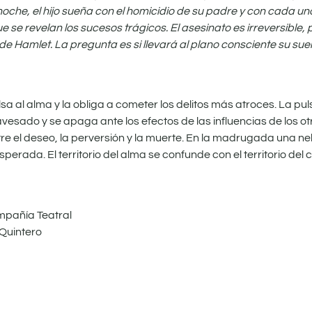
oche, el hijo sueña con el homicidio de su padre y con cada un
e se revelan los sucesos trágicos. El asesinato es irreversible,
amlet. La pregunta es si llevará al plano consciente su sueño
al alma y la obliga a cometer los delitos más atroces. La pulsió
esado y se apaga ante los efectos de las influencias de los otro
e el deseo, la perversión y la muerte. En la madrugada una n
erada. El territorio del alma se confunde con el territorio del cu
mpañía Teatral
 Quintero