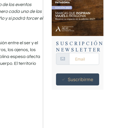
o de los eventos
 pero cada una de las
 y si podrá torcer el
SUSCRIPCIÓN
n entre el ser y el
NEWSLETTER
s, los ajenos, los
eblina espesa afecta
erpo. El territorio
Suscribirme