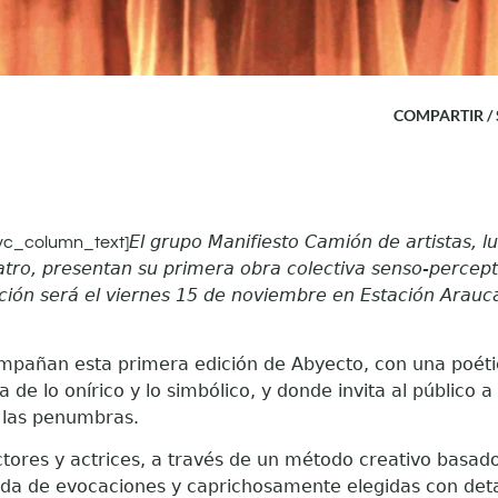
COMPARTIR /
El grupo Manifiesto Camión de
a
rtista
s, 
vc_column_text]
atro, presentan su primera obra
colectiva senso-percepti
tación será el viernes 15 de noviembre en Estación Arauc
ompañan esta primera edición de Abyecto, con una poéti
e lo onírico y lo simbólico, y donde invita al público a 
e
las penumbras
.
ctores y actrices, a través de un método creativo basad
ada de evocaciones y caprichosamente elegidas con detal