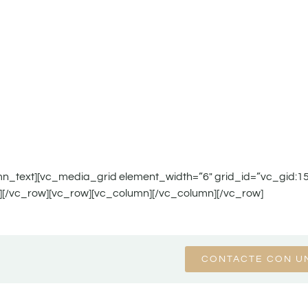
mn_text][vc_media_grid element_width=”6″ grid_id=”vc_gid:
[/vc_row][vc_row][vc_column][/vc_column][/vc_row]
CONTACTE CON U