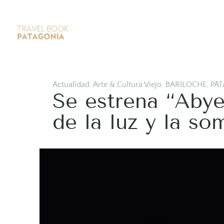
Actualidad
,
Arte & Cultura Viejo
,
BARILOCHE
,
PAT
Se estrena “Abye
de la luz y la so