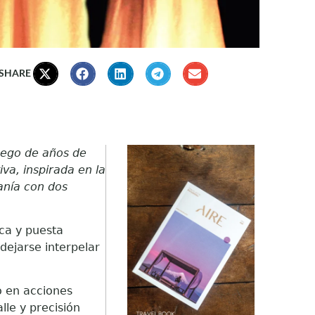
 SHARE
luego de años de
va, inspirada en la
anía con dos
ca y puesta
dejarse interpelar
o en acciones
le y precisión