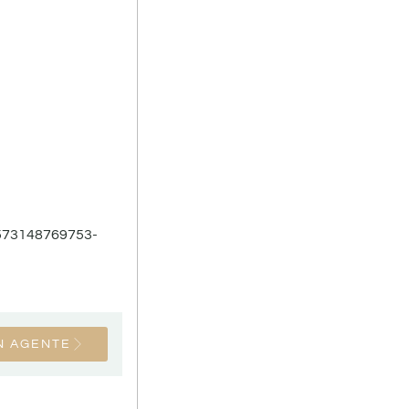
1573148769753-
N AGENTE