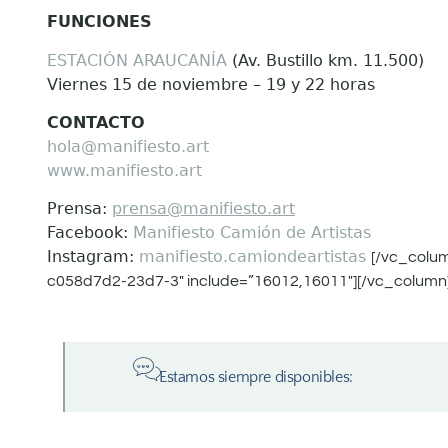
FUNCIONES
ESTACIÓN ARAUCANÍA
(Av. Bustillo km. 11.500)
Viernes 15 de noviembre – 19 y 22 horas
CONTACTO
hola@manifiesto.art
www.manifiesto.art
Prensa:
prensa@manifiesto.art
Facebook:
Manifiesto Camión de Artistas
Instagram:
manifiesto.camiondeartistas
[/vc_colu
c058d7d2-23d7-3″ include=”16012,16011″][/vc_column]
Estamos siempre disponibles: