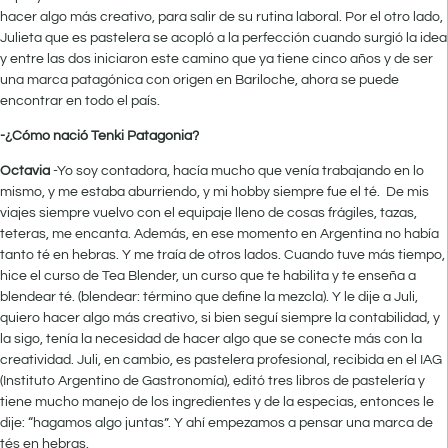
hacer algo más creativo, para salir de su rutina laboral. Por el otro lado,
Julieta que es pastelera se acopló a la perfección cuando surgió la idea
y entre las dos iniciaron este camino que ya tiene cinco años y de ser
una marca patagónica con origen en Bariloche, ahora se puede
encontrar en todo el país.
-¿Cómo nació Tenki Patagonia?
Octavia
-Yo soy contadora, hacía mucho que venía trabajando en lo
mismo, y me estaba aburriendo, y mi hobby siempre fue el té. De mis
viajes siempre vuelvo con el equipaje lleno de cosas frágiles, tazas,
teteras, me encanta. Además, en ese momento en Argentina no había
tanto té en hebras. Y me traía de otros lados. Cuando tuve más tiempo,
hice el curso de Tea Blender, un curso que te habilita y te enseña a
blendear té. (blendear: término que define la mezcla). Y le dije a Juli,
quiero hacer algo más creativo, si bien seguí siempre la contabilidad, y
la sigo, tenía la necesidad de hacer algo que se conecte más con la
creatividad. Juli, en cambio, es pastelera profesional, recibida en el IAG
(Instituto Argentino de Gastronomía), editó tres libros de pastelería y
tiene mucho manejo de los ingredientes y de la especias, entonces le
dije: “hagamos algo juntas”. Y ahí empezamos a pensar una marca de
tés en hebras.