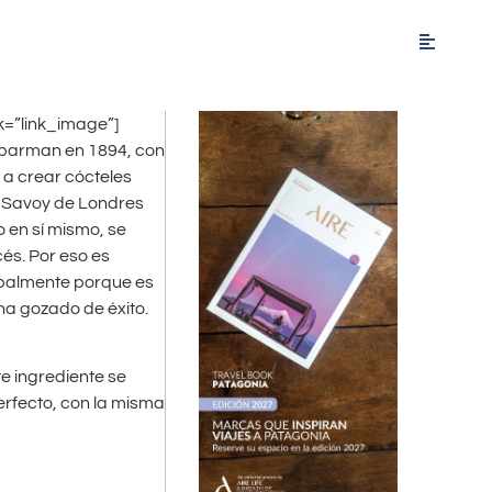
=”link_image”]
 barman en 1894, con
 a crear cócteles
el Savoy de Londres
o en sí mismo, se
cés. Por eso es
palmente porque es
ha gozado de éxito.
e ingrediente se
erfecto, con la misma