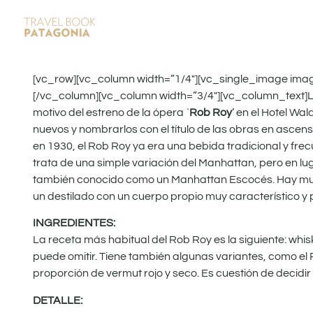
[vc_row][vc_column width=”1/4″][vc_single_image ima
[/vc_column][vc_column width=”3/4″][vc_column_text]La
motivo del estreno de la ópera `
Rob Roy
’ en el Hotel W
nuevos y nombrarlos con el título de las obras en ascens
en 1930, el Rob Roy ya era una bebida tradicional y frec
trata de una simple variación del Manhattan, pero en lug
también conocido como un Manhattan Escocés. Hay muy
un destilado con un cuerpo propio muy característico y 
INGREDIENTES:
La receta más habitual del Rob Roy es la siguiente: whi
puede omitir. Tiene también algunas variantes, como el 
proporción de vermut rojo y seco. Es cuestión de decid
DETALLE: