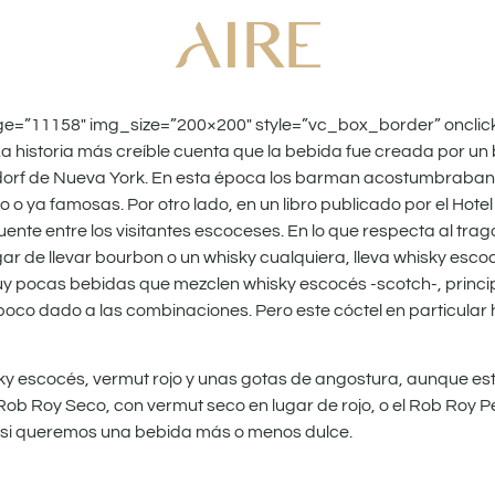
ge=”11158″ img_size=”200×200″ style=”vc_box_border” onclick
 historia más creíble cuenta que la bebida fue creada por un
aldorf de Nueva York. En esta época los barman acostumbraban
o o ya famosas. Por otro lado, en un libro publicado por el Hot
uente entre los visitantes escoceses. En lo que respecta al trag
ar de llevar bourbon o un whisky cualquiera, lleva whisky esco
 pocas bebidas que mezclen whisky escocés -scotch-, princi
poco dado a las combinaciones. Pero este cóctel en particular 
sky escocés, vermut rojo y unas gotas de angostura, aunque est
Rob Roy Seco, con vermut seco en lugar de rojo, o el Rob Roy P
ir si queremos una bebida más o menos dulce.