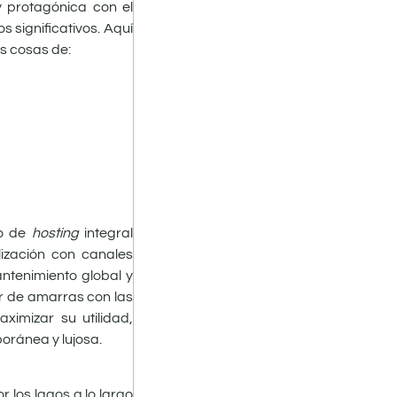
y protagónica con el
 significativos. Aquí
s cosas de:
to de
hosting
integral
ización con canales
ntenimiento global y
or de amarras con las
imizar su utilidad,
oránea y lujosa.
 los lagos a lo largo