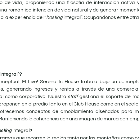
o de vida, proponiendo una filosofía de interacción activa 
una romántica intención de vida natural y de generar momentos
 la experiencia del “
hosting
integral”. Ocupándonos entre otra
integral”?
nceptual. El Live! Serena In House trabaja bajo un concep
s, generando ingresos y rentas a través de una comercial
ual como corporativo. Nuestro
staff
gestiona el soporte de ma
 proponen en el predio tanto en el Club House como en el sect
 ofrecemos conceptos de amoblamiento diseñados para max
d. Manteniendo la coherencia con una imagen de marca contemp
sting
integral?
ramas que recorren la región tanto por las montañas como por