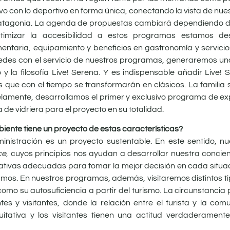
vo con lo deportivo en forma única, conectando la vista de nue
n la Patagonia. La agenda de propuestas cambiará dependiendo d
ptimizar la accesibilidad a estos programas estamos des
taria, equipamiento y beneficios en gastronomía y servicios 
spedes con el servicio de nuestros programas, generaremos un
 la filosofía Live! Serena. Y es indispensable añadir Live! 
que con el tiempo se transformarán en clásicos. La familia 
lelamente, desarrollamos
el primer y exclusivo programa de ex
de vidriera para el proyecto en su totalidad.
biente tiene un proyecto de estas características?
nistración es un proyecto sustentable. En este sentido, nu
ce
, cuyos principios nos ayudan a desarrollar nuestra concienc
rnativas adecuadas para tomar la mejor decisión en cada situ
tamos. En nuestros programas, además, visitaremos distintos 
omo su autosuficiencia a partir del turismo. La circunstancia p
es y visitantes, donde la relación entre el turista y la com
itativa y los visitantes tienen una actitud verdaderamente