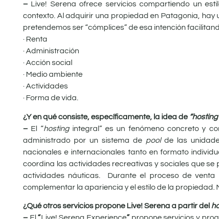
–
Live! Serena ofrece servicios compartiendo un estil
contexto. Al adquirir una propiedad en Patagonia, hay 
pretendemos ser “cómplices” de esa intención facilitando
· Renta
· Administración
· Acción social
· Medio ambiente
· Actividades
· Forma de vida.
¿Y en qué consiste, específicamente, la idea de
“hosting
–
El “
hosting
integral” es un fenómeno concreto y co
administrado por un sistema de
pool
de las unidade
nacionales e internacionales tanto en formato individ
coordina las actividades recreativas y sociales que se
actividades náuticas. Durante el proceso de venta
complementar la apariencia y el estilo de la propieda
¿Qué otros servicios propone Live! Serena a partir del
ho
–
El
“
Live! Serena Experience
”
propone servicios y prog