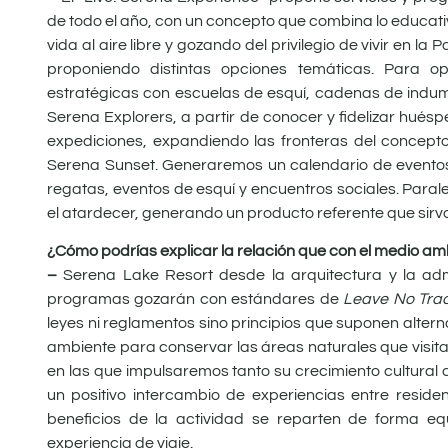
de todo el año, con un concepto que combina lo educati
vida al aire libre y gozando del privilegio de vivir e
proponiendo distintas opciones temáticas. Para o
estratégicas con escuelas de esquí, cadenas de indumen
Serena Explorers, a
partir de conocer y fidelizar hué
expediciones, expandiendo las fronteras del concepto y
Serena Sunset. Generaremos un calendario de eventos 
regatas, eventos de esquí y encuentros sociales. Para
el atardecer, generando un producto referente que sirva 
¿Cómo podrías explicar la relación que con el medio am
–
Serena Lake Resort desde la arquitectura y la admi
programas gozarán con estándares de
Leave No Tra
leyes ni reglamentos sino principios que suponen alte
ambiente para conservar las áreas naturales que visi
en las que impulsaremos tanto su crecimiento cultural c
un positivo intercambio de experiencias entre resident
beneficios de la actividad se reparten de forma equ
experiencia de viaje.