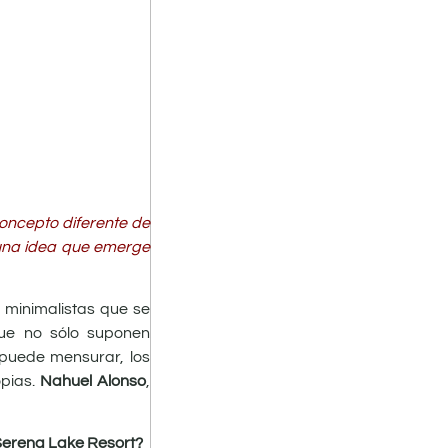
concepto diferente de
e una idea que emerge
s minimalistas que se
que no sólo suponen
 puede mensurar, los
opias.
Nahuel Alonso
,
 Serena Lake Resort?