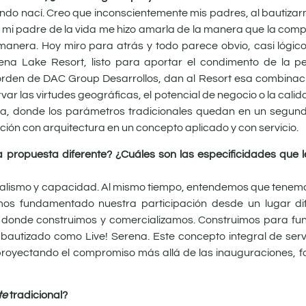
ndo nací. Creo que inconscientemente mis padres, al bautizar
 mi padre de la vida me hizo amarla de la manera que la compa
manera.
Hoy miro para atrás y todo parece obvio, casi lógico:
ena Lake Resort, listo para aportar el condimento de la pe
l orden de DAC Group Desarrollos, dan al Resort esa combinac
var las virtudes geográficas, el potencial de negocio o la cali
a, donde los parámetros tradicionales quedan en un segund
ón con arquitectura en un concepto aplicado y con servicio.
a propuesta diferente? ¿Cuáles son las especificidades que l
alismo y capacidad. Al mismo tiempo, entendemos que tenemo
emos fundamentado nuestra participación desde un lugar di
n donde construimos y comercializamos. Construimos para f
autizado como Live! Serena. Este concepto integral de serv
oyectando el compromiso más allá de las inauguraciones, fo
te
tradicional?