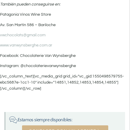
También pueden conseguirse en:
Patagonia Vinos Wine Store
Av. San Martín 586 – Bariloche
vwchocolats@gmail.com
www.vanwynsberghe.com.ar
Facebook: Chocolaterie Van Wynsberghe
Instagram: @chocolaterievanwynsberghe
[/vc_column_text][vc_media_grid grid_id=”vc_gid:1550498579755-
ebc5687e-1cc1-10″ include=”14851,14852,14853,14854,14855″]
[/vc_column][/vc_row]
Estamos siempre disponibles: