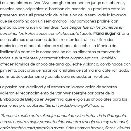
Los chocolates de Van Wynsberghe proponen un juego de sabores y
asociaciones originales: el bombón de lavanda -su producto estrella-
presenta una sutil presencia de la infusión de la semilla de la lavanda
que se combina con un semiamargo. Hay bombones praliné, con
pistacho, avellanas y almendras.
“Los belgas fueron los primeros en
combinar los frutos secos con el chocolate”,
acota
María Eugenia
. Una
de las últimas creaciones de la firma son las frutillas liofilizadas
cubiertas en chocolate blanco y chocolate leche. La técnica de
liofilización permite la conservación de los alimentos preservando
todas sus nutrientes y características organolépticas. También
ofrecen láminas de chocolate amargo, leche y blanco, combinados con
pimienta, cáscaras de naranjas, cristales de sal marina, café liofilizado,
semillas de cardamomo y canela caramelizada, entre otros.
La pasión por la calidad y el esmero en la asociación de sabores
valieron el reconocimiento de Van Wynsberghe por parte de la
Embajada de Bélgica en Argentina, que eligió sus chocolates para las
reuniones protocolares.
“Es un verdadero orgullo”,
acota.
“Somos la unión entre el mejor chocolate y los frutos de la Patagonia,
esa es nuestra mejor presentación. Nuestro trabajo es muy artesanal,
cada bombón está pintado a mano. Sólo usamos berries, flores y frutos