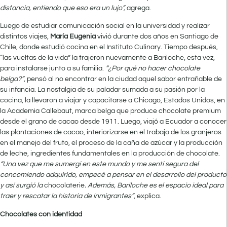
distancia, entiendo que eso era un lujo”,
agrega.
Luego de estudiar comunicación social en la universidad y realizar
distintos viajes,
María Eugenia
vivió durante dos años en Santiago de
Chile, donde estudió cocina en el Instituto Culinary. Tiempo después,
“las vueltas de la vida” la trajeron nuevamente a Bariloche, esta vez,
para instalarse junto a su familia.
“¿Por qué no hacer chocolate
belga?”
, pensó al no encontrar en la ciudad aquel sabor entrañable de
su infancia. La nostalgia de su paladar sumada a su pasión por la
cocina, la llevaron a viajar y capacitarse a Chicago, Estados Unidos, en
la Academia Callebaut, marca belga que produce chocolate premium
desde el grano de cacao desde 1911. Luego, viajó a Ecuador a conocer
las plantaciones de cacao, interiorizarse en el trabajo de los granjeros
en el manejo del fruto, el proceso de la caña de azúcar y la producción
de leche, ingredientes fundamentales en la producción de chocolate.
“Una vez que me sumergí en este mundo y me sentí segura del
concomiendo adquirido, empecé a pensar en el desarrollo del producto
y así surgió la
chocolaterie
. Además, Bariloche es el espacio ideal para
traer y rescatar la historia de inmigrantes”
, explica.
Chocolates con identidad