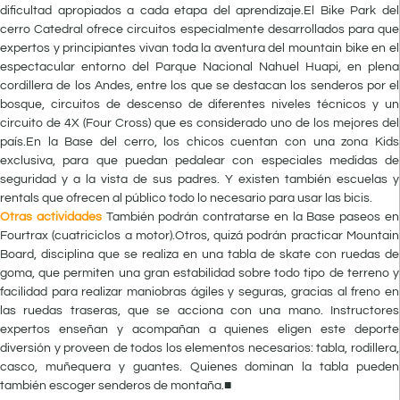
dificultad apropiados a cada etapa del aprendizaje.El Bike Park del
cerro Catedral ofrece circuitos especialmente desarrollados para que
expertos y principiantes vivan toda la aventura del mountain bike en el
espectacular entorno del Parque Nacional Nahuel Huapi, en plena
cordillera de los Andes, entre los que se destacan los senderos por el
bosque, circuitos de descenso de diferentes niveles técnicos y un
circuito de 4X (Four Cross) que es considerado uno de los mejores del
país.En la Base del cerro, los chicos cuentan con una zona Kids
exclusiva, para que puedan pedalear con especiales medidas de
seguridad y a la vista de sus padres. Y existen también escuelas y
rentals que ofrecen al público todo lo necesario para usar las bicis.
Otras actividades
También podrán contratarse en la Base paseos en
Fourtrax (cuatriciclos a motor).Otros, quizá podrán practicar Mountain
Board, disciplina que se realiza en una tabla de skate con ruedas de
goma, que permiten una gran estabilidad sobre todo tipo de terreno y
facilidad para realizar maniobras ágiles y seguras, gracias al freno en
las ruedas traseras, que se acciona con una mano. Instructores
expertos enseñan y acompañan a quienes eligen este deporte
diversión y proveen de todos los elementos necesarios: tabla, rodillera,
casco, muñequera y guantes. Quienes dominan la tabla pueden
también escoger senderos de montaña.■