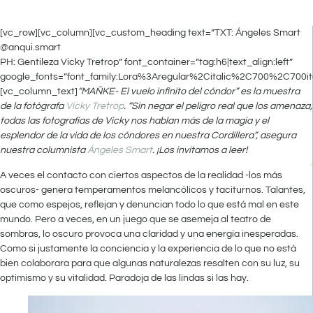
[vc_row][vc_column][vc_custom_heading text=”TXT: Ángeles Smart
@anqui.smart
PH: Gentileza Vicky Tretrop” font_container=”tag:h6|text_align:left”
google_fonts=”font_family:Lora%3Aregular%2Citalic%2C700%2C700it
[vc_column_text]
“MAÑKE- El vuelo infinito del cóndor” es la muestra
de la fotógrafa
Vicky Tretrop
. “Sin negar el peligro real que los amenaza,
todas las fotografías de Vicky nos hablan más de la magia y el
esplendor de la vida de los cóndores en nuestra Cordillera”, asegura
nuestra columnista
Ángeles Smart
. ¡Los invitamos a leer!
A veces el contacto con ciertos aspectos de la realidad -los más
oscuros- genera temperamentos melancólicos y taciturnos. Talantes,
que como espejos, reflejan y denuncian todo lo que está mal en este
mundo. Pero a veces, en un juego que se asemeja al teatro de
sombras, lo oscuro provoca una claridad y una energía inesperadas.
Como si justamente la conciencia y la experiencia de lo que no está
bien colaborara para que algunas naturalezas resalten con su luz, su
optimismo y su vitalidad. Paradoja de las lindas si las hay.