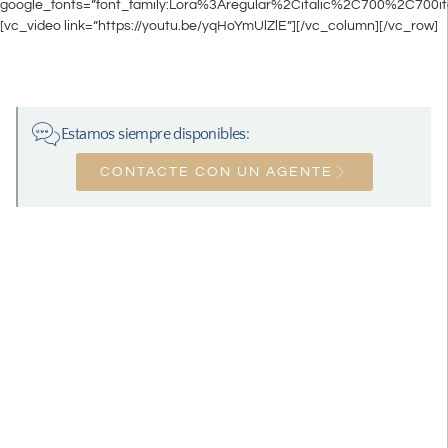
google_fonts=”font_family:Lora%3Aregular%2Citalic%2C700%2C700it
[vc_video link=”https://youtu.be/yqHoYmUlZlE”][/vc_column][/vc_row]
Estamos siempre disponibles:
CONTACTE CON UN AGENTE