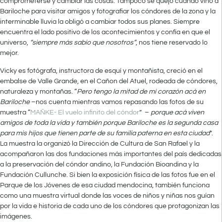
comprometerse y cambiar las cosas. Tampoco se quejó cuando vino a
Bariloche para visitar amigos y fotografiar los cóndores de la zona y la
interminable lluvia la obligó a cambiar todos sus planes. Siempre
encuentra el lado positivo de los acontecimientos y confía en que el
universo,
“siempre más sabio que nosotros”
, nos tiene reservado lo
mejor.
Vicky es fotógrafa, instructora de esquí y montañista, creció en el
embalse de Valle Grande, en el Cañon del Atuel, rodeada de cóndores,
naturaleza y montañas. “
Pero tengo la mitad de mi corazón acá en
Bariloche
–nos cuenta mientras vamos repasando las fotos de su
muestra “
MAÑKE- El vuelo infinito del cóndor
” –
porque acá viven
amigos de toda la vida y también porque Bariloche es la segunda casa
para mis hijos que tienen parte de su familia paterna en esta ciudad
”.
La muestra la organizó la Dirección de Cultura de San Rafael y la
acompañaron las dos fundaciones más importantes del país dedicadas
a la preservación del cóndor andino, la Fundación Bioandina y la
Fundación Cullunche. Si bien la exposición física de las fotos fue en el
Parque de los Jóvenes de esa ciudad mendocina, también funciona
como una muestra virtual donde las voces de niños y niñas nos guían
por la vida e historia de cada uno de los cóndores que protagonizan las
imágenes.