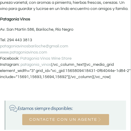
pureza varietal, con aromas a pimienta, hierbas frescas, cerezas. Un
vino para guardar y lucirse en un lindo encuentro con amigos y familia.
Patagonia Vinos
Av. San Martín 586, Bariloche, Río Negro
Tel. 294 443 3813
patagoniavinosbariloche@gmail.com
www.patagoniavinos.com
Facebook:
Patagonia Vinos Wine Store
Instagram:
patagonia_vinos
[/vc_column_text][vc_media_grid
element_width=”3″ grid_id=”vc_gid:1565809418431-0f64044e-1d84-2″
include=”15691,15693,15694,15692″][/vc_column][/vc_row]
Estamos siempre disponibles:
CONTACTE CON UN AGENTE