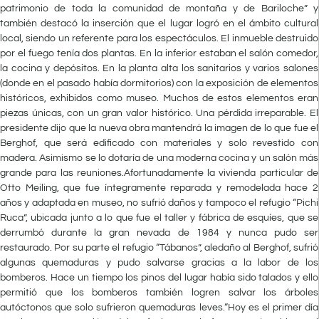
patrimonio de toda la comunidad de montaña y de Bariloche” y
también destacó la inserción que el lugar logró en el ámbito cultural
local, siendo un referente para los espectáculos. El inmueble destruido
por el fuego tenía dos plantas. En la inferior estaban el salón comedor,
la cocina y depósitos. En la planta alta los sanitarios y varios salones
(donde en el pasado había dormitorios) con la exposición de elementos
históricos, exhibidos como museo. Muchos de estos elementos eran
piezas únicas, con un gran valor histórico. Una pérdida irreparable. El
presidente dijo que la nueva obra mantendrá la imagen de lo que fue el
Berghof, que será edificado con materiales y solo revestido con
madera. Asimismo se lo dotaría de una moderna cocina y un salón más
grande para las reuniones.Afortunadamente la vivienda particular de
Otto Meiling, que fue íntegramente reparada y remodelada hace 2
años y adaptada en museo, no sufrió daños y tampoco el refugio “Pichi
Ruca”, ubicada junto a lo que fue el taller y fábrica de esquíes, que se
derrumbó durante la gran nevada de 1984 y nunca pudo ser
restaurado. Por su parte el refugio “Tábanos”, aledaño al Berghof, sufrió
algunas quemaduras y pudo salvarse gracias a la labor de los
bomberos. Hace un tiempo los pinos del lugar había sido talados y ello
permitió que los bomberos también logren salvar los árboles
autóctonos que solo sufrieron quemaduras leves.“Hoy es el primer día