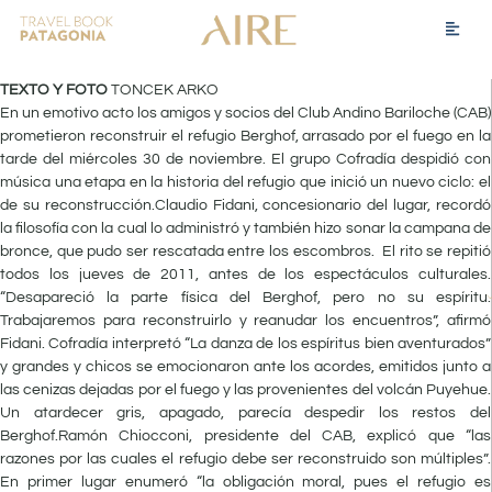
TEXTO Y FOTO
TONCEK ARKO
En un emotivo acto los amigos y socios del Club Andino Bariloche (CAB)
prometieron reconstruir el refugio Berghof, arrasado por el fuego en la
tarde del miércoles 30 de noviembre. El grupo Cofradía despidió con
música una etapa en la historia del refugio que inició un nuevo ciclo: el
de su reconstrucción.Claudio Fidani, concesionario del lugar, recordó
la filosofía con la cual lo administró y también hizo sonar la campana de
bronce, que pudo ser rescatada entre los escombros. El rito se repitió
todos los jueves de 2011, antes de los espectáculos culturales.
“Desapareció la parte física del Berghof, pero no su espíritu.
Trabajaremos para reconstruirlo y reanudar los encuentros”, afirmó
Fidani. Cofradía interpretó “La danza de los espíritus bien aventurados”
y grandes y chicos se emocionaron ante los acordes, emitidos junto a
las cenizas dejadas por el fuego y las provenientes del volcán Puyehue.
Un atardecer gris, apagado, parecía despedir los restos del
Berghof.Ramón Chiocconi, presidente del CAB, explicó que “las
razones por las cuales el refugio debe ser reconstruido son múltiples”.
En primer lugar enumeró “la obligación moral, pues el refugio es