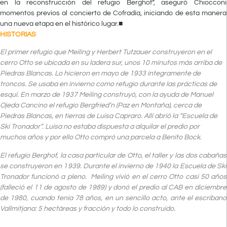
en la reconstrucción del refugio Berghof”, aseguró Chiocconi
momentos previos al concierto de Cofradía, iniciando de esta manera
una nueva etapa en el histórico lugar.■
HISTORIAS
El primer refugio que Meiling y Herbert Tutzauer construyeron en el
cerro Otto se ubicada en su ladera sur, unos 10 minutos más arriba de
Piedras Blancas. Lo hicieron en mayo de 1933 íntegramente de
troncos. Se usaba en invierno como refugio durante las prácticas de
esquí. En marzo de 1937 Meiling construyó, con la ayuda de Manuel
Ojeda Cancino el refugio Bergfried’n (Paz en Montaña), cerca de
Piedras Blancas, en tierras de Luisa Capraro. Allí abrió la “Escuela de
Ski Tronador”. Luisa no estaba dispuesta a alquilar el predio por
muchos años y por ello Otto compró una parcela a Benito Bock.
El refugio Berghof, la casa particular de Otto, el taller y las dos cabañas
se construyeron en 1939. Durante el invierno de 1940 la Escuela de Ski
Tronador funcionó a pleno. Meiling vivió en el cerro Otto casi 50 años
(falleció el 11 de agosto de 1989) y donó el predio al CAB en diciembre
de 1980, cuando tenía 78 años, en un sencillo acto, ante el escribano
Vallmitjana: 5 hectáreas y fracción y todo lo construido.