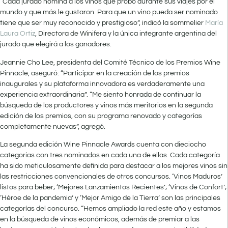
“Cada jurado nomina a los vinos que probó durante sus viajes por el
mundo y que más le gustaron. Para que un vino pueda ser nominado
tiene que ser muy reconocido y prestigioso”, indicó la sommelier
María
Laura Ortiz
, Directora de Winifera y la única integrante argentina del
jurado que elegirá a los ganadores.
Jeannie Cho Lee, presidenta del Comité Técnico de los Premios Wine
Pinnacle, aseguró: “Participar en la creación de los premios
inaugurales y su plataforma innovadora es verdaderamente una
experiencia extraordinaria”. “Me siento honrada de continuar la
búsqueda de los productores y vinos más meritorios en la segunda
edición de los premios, con su programa renovado y categorías
completamente nuevas”, agregó.
La segunda edición Wine Pinnacle Awards cuenta con dieciocho
categorías con tres nominados en cada una de ellas. Cada categoría
ha sido meticulosamente definida para destacar a los mejores vinos sin
las restricciones convencionales de otros concursos. ‘Vinos Maduros’
listos para beber; ‘Mejores Lanzamientos Recientes’; ‘Vinos de Confort’;
‘Héroe de la pandemia’ y ‘Mejor Amigo de la Tierra’ son las principales
categorías del concurso. “Hemos ampliado la red este año y estamos
en la búsqueda de vinos económicos, además de premiar a las