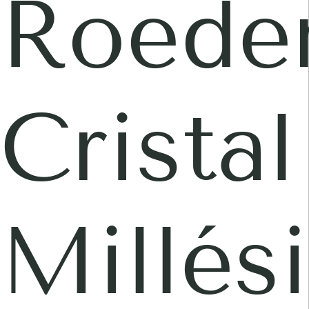
Roeder
Cristal
Millés