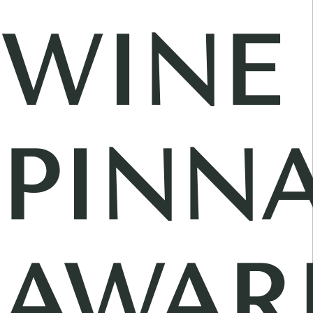
WINE
PINN
AWAR