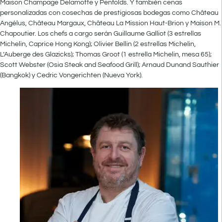
Maison Champage Delamotte y Penfolds. Y también cenas
personalizadas con cosechas de prestigiosas bodegas como Château
Angélus, Château Margaux, Château La Mission Haut-Brion y Maison M.
Chapoutier. Los chefs a cargo serán Guillaume Galliot (3 estrellas
Michelin, Caprice Hong Kong); Olivier Bellin (2 estrellas Michelin,
L’Auberge des Glazicks); Thomas Groot (1 estrella Michelin, mesa 65);
Scott Webster (Osia Steak and Seafood Grill); Arnaud Dunand Sauthier
(Bangkok) y Cedric Vongerichten (Nueva York).