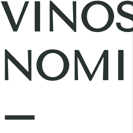
VINO
NOMI
–