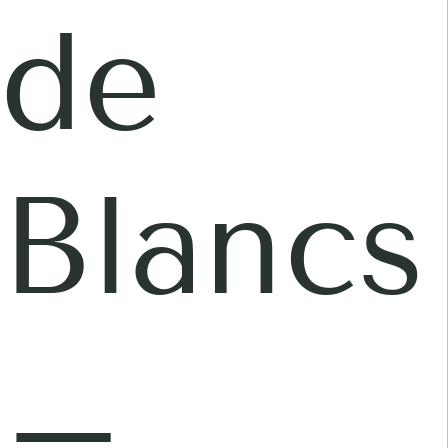
de
Blancs
–