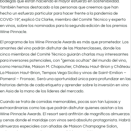
bodegas que están haciendo el mayor esfuerzo en sostenibilidad.
También hemos destacado a las personas que creemos que han
hecho un esfuerzo particular para hacer frente a la pandemia de
COVID-19”, explicó Oz Clarke, miembro del Comité Técnico y experto
en vinos, sobre los nominados para la segunda edición de los premios
Wine Pinnacle.
El programa de los Wine Pinnacle Awards es más que prometedor. Los
amantes del vino podrán disfrutar de las Masterclasses, donde los
cinco miembros del Comité Técnico guiarán charlas muy interesantes
para inversores potenciales, con “gemas ocultas” del mundo del vino,
como Henschke, Maison M. Chapoutier, Château Haut-Brion y Château
La Mission Haut-Brion, Tempos Vega Sicilia y vinos de Saint-Emilion –
Pomerol – Fronsac. Será una oportunidad única para profundizar en las
historias detrás de cada etiqueta y aprender sobre la inversión en vino
en Asia de la mano de los líderes del mercado.
Cuando se trata de comidas memorables, pocas son tan lujosas y
extraordinarias como las que podrán disfrutar quienes asistan a los
Wine Pinnacle Awards. El resort será anfitrión de magníficos almuerzos
y cenas donde el maridaje con vinos será absoluto protagonista. Habrá
almuerzos especiales con añadas de Maison Champagne Salon,