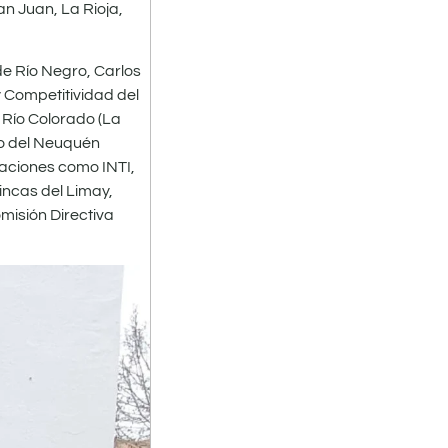
an Juan, La Rioja,
de Río Negro, Carlos
y Competitividad del
 Río Colorado (La
co del Neuquén
aciones como INTI,
incas del Limay,
misión Directiva