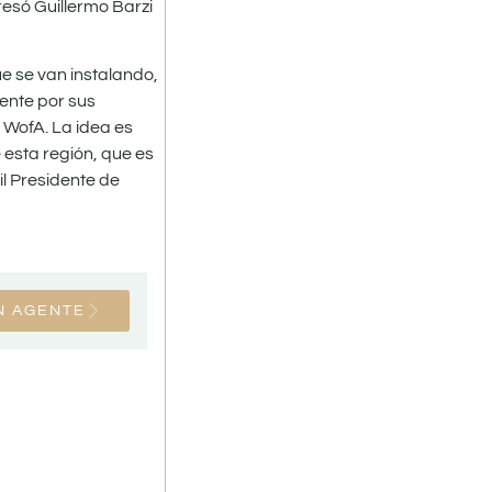
resó Guillermo Barzi
ue se van instalando,
ente por sus
 WofA. La idea es
 esta región, que es
il Presidente de
N AGENTE