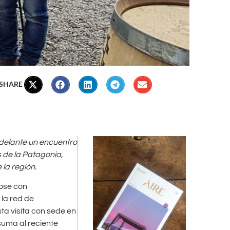
 SHARE
adelante un encuentro
 de la Patagonia,
la región.
dose con
 la red de
ta visita con sede en
suma al reciente