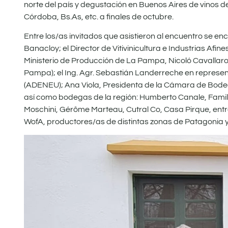
norte del país y degustación en Buenos Aires de vinos d
Córdoba, Bs.As, etc. a finales de octubre.
Entre los/as invitados que asistieron al encuentro se en
Banacloy; el Director de Vitivinicultura e Industrias Afi
Ministerio de Producción de La Pampa, Nicoló Cavallaro; 
Pampa); el Ing. Agr. Sebastián Landerreche en represe
(ADENEU); Ana Viola, Presidenta de la Cámara de Bode
así como bodegas de la región: Humberto Canale, Famili
Moschini, Gérôme Marteau, Cutral Co, Casa Pirque, entre
WofA, productores/as de distintas zonas de Patagonia y