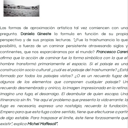
Las formas de aproximación artística tal vez comiencen con una
pregunta.
Daniela Gineste
la formula en función de su propia
perspectiva y de sus propias lecturas.
“
¿Fue la trashumancia la que
posibilitó, a fuerza de un caminar persistente atravesando siglos y
continentes, que nos esparciéramos por el mundo?
Francesco Careri
afirma que la acción de caminar fue la forma simbólica con la que el
hombre transformó primariamente el espacio. Si el paisaje es una
construcción socio-cultural: ¿cuál es el paisaje del trashumante? ¿Está
formado por todos los paisajes vistos? ¿O es un recuerdo fugaz de
algunos de los elementos que componen cualquier paisaje? Un
recuerdo desmembrado y onírico, la imagen impresionada en la retina.
Imagino una fuga, el desarraigo. El deambular de quien escapa. Una
itinerancia sin fin. “He aquí el problema que presenta la vida errante: la
fuga es necesaria, expresa una nostalgia, recuerda la fundación.
Empero para que esta fuga cobre sentido, tiene que efectuarse a partir
de algo estable. Para traspasar el límite, éste tiene forzosamente que
existir”, explica
Michel Maffesoli”.