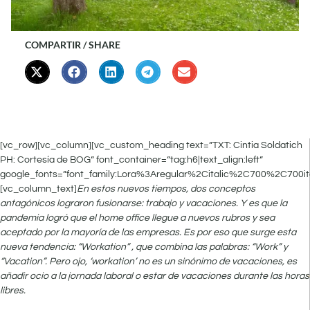
COMPARTIR / SHARE
[vc_row][vc_column][vc_custom_heading text=”TXT: Cintia Soldatich
PH: Cortesía de BOG” font_container=”tag:h6|text_align:left”
google_fonts=”font_family:Lora%3Aregular%2Citalic%2C700%2C700it
[vc_column_text]
En estos nuevos tiempos, dos conceptos
antagónicos lograron fusionarse: trabajo y vacaciones. Y es que la
pandemia logró que el home office llegue a nuevos rubros y sea
aceptado por la mayoría de las empresas. Es por eso que surge esta
nueva tendencia: “Workation” , que combina las palabras: “Work” y
“Vacation”. Pero ojo, ‘workation’ no es un sinónimo de vacaciones, es
añadir ocio a la jornada laboral o estar de vacaciones durante las horas
libres.