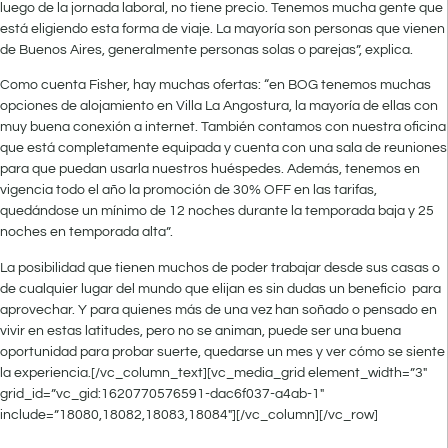
luego de la jornada laboral, no tiene precio. Tenemos mucha gente que
está eligiendo esta forma de viaje. La mayoría son personas que vienen
de Buenos Aires, generalmente personas solas o parejas”, explica.
Como cuenta Fisher, hay muchas ofertas: “en BOG tenemos muchas
opciones de alojamiento en Villa La Angostura, la mayoría de ellas con
muy buena conexión a internet. También contamos con nuestra oficina
que está completamente equipada y cuenta con una sala de reuniones
para que puedan usarla nuestros huéspedes. Además, tenemos en
vigencia todo el año la promoción de 30% OFF en las tarifas,
quedándose un mínimo de 12 noches durante la temporada baja y 25
noches en temporada alta”.
La posibilidad que tienen muchos de poder trabajar desde sus casas o
de cualquier lugar del mundo que elijan es
sin dudas
un beneficio para
aprovechar. Y para quienes más de una vez han soñado o pensado en
vivir en estas latitudes, pero no se animan, puede ser una buena
oportunidad para probar suerte, quedarse un mes y ver cómo se siente
la experiencia.
[/vc_column_text][vc_media_grid element_width=”3″
grid_id=”vc_gid:1620770576591-dac6f037-a4ab-1″
include=”18080,18082,18083,18084″][/vc_column][/vc_row]