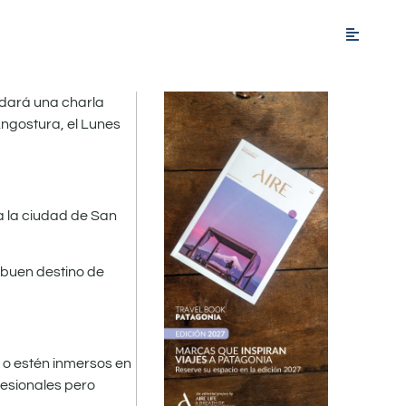
 dará una charla
Angostura, el Lunes
a la ciudad de San
n buen destino de
 o estén inmersos en
fesionales pero