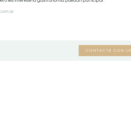
ro les interese la gastronomía puedan participar.
com.ar
CONTACTE CON U