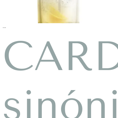
…
CAR
sinón