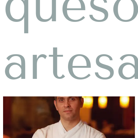
queso
artes