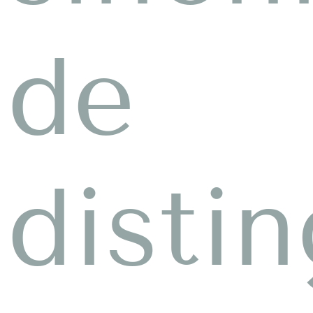
de
disti