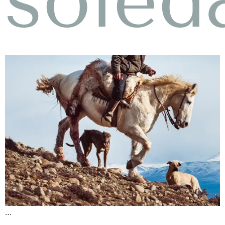
soled
…