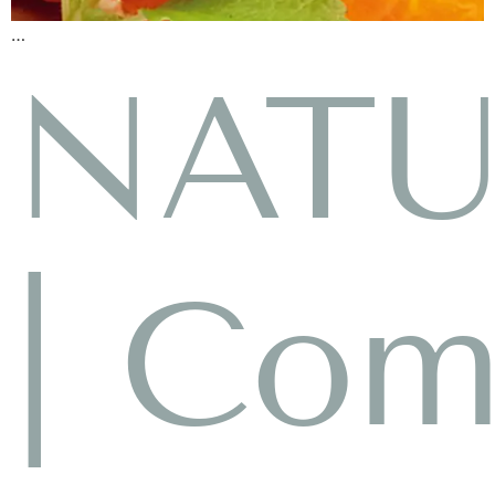
…
NAT
| Co