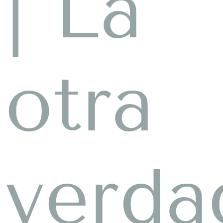
| La
otra
verda