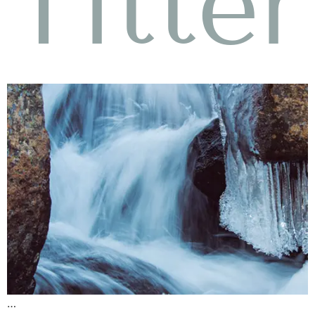
Titter
…