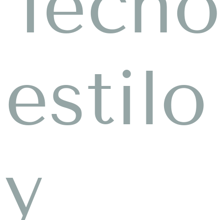
Tecno
estilo
y