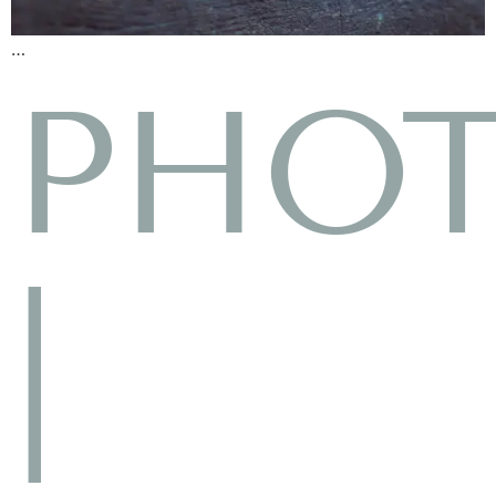
…
PHO
|