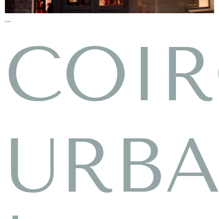
…
COI
URBA