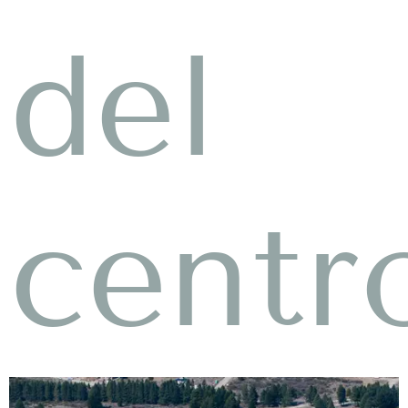
del
centr