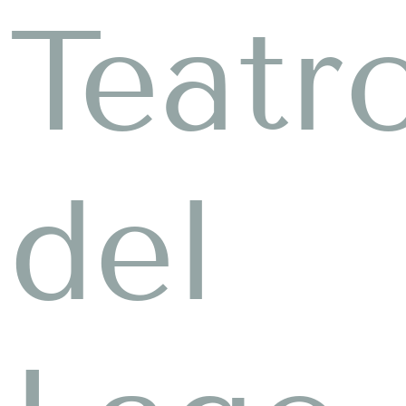
Teatr
del