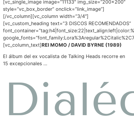
[vc_single_image image=”11133″ img_size=”200×200″
style=”vc_box_border” onclick=”link_image”]
[/vc_column][vc_column width=”3/4″]
[vc_custom_heading text=”3 DISCOS RECOMENDADOS”
font_container=”tag:h4|font_size:22|text_align:left|color
google_fonts=”font_family:Lora%3Aregular%2Citalic%2
[vc_column_text]
REI MOMO / DAVID BYRNE (1989)
El álbum del ex vocalista de Talking Heads recorre en
15 excepcionales …
Dialé