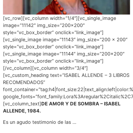
[vc_row][vc_column width=”1/4″][vc_single_image
image=”11142″ img_size=”200×200″
style=”vc_box_border” onclick=”link_image”]
[vc_single_image image=”11143″ img_size=”200 x 200″
style=”vc_box_border” onclick=”link_image”]
[vc_single_image image=”11144″ img_size=”200×200″
style=”vc_box_border” onclick=”link_image”]
[/vc_column][vc_column width=”3/4″]
[vc_custom_heading text=”ISABEL ALLENDE – 3 LIBROS
RECOMENDADOS”
font_container=”tag:h4|font_size:22|text_align:left|color
google_fonts=”font_family:Lora%3Aregular%2Citalic%2
[vc_column_text]
DE AMOR Y DE SOMBRA – ISABEL
ALLENDE, 1984.
Es un agudo testimonio de las …