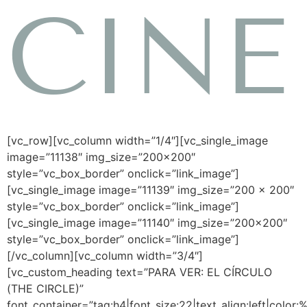
CINE
[vc_row][vc_column width=”1/4″][vc_single_image
image=”11138″ img_size=”200×200″
style=”vc_box_border” onclick=”link_image”]
[vc_single_image image=”11139″ img_size=”200 x 200″
style=”vc_box_border” onclick=”link_image”]
[vc_single_image image=”11140″ img_size=”200×200″
style=”vc_box_border” onclick=”link_image”]
[/vc_column][vc_column width=”3/4″]
[vc_custom_heading text=”PARA VER: EL CÍRCULO
(THE CIRCLE)”
font_container=”tag:h4|font_size:22|text_align:left|color