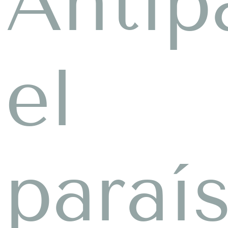
Antip
el
paraí