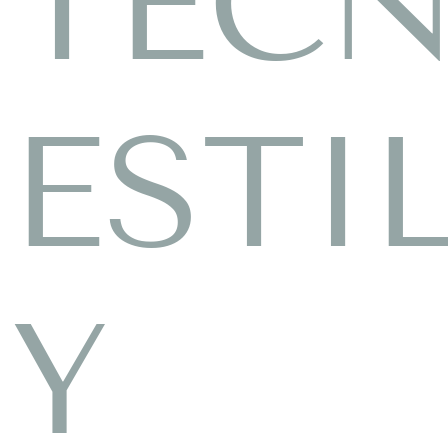
TECN
ESTI
Y