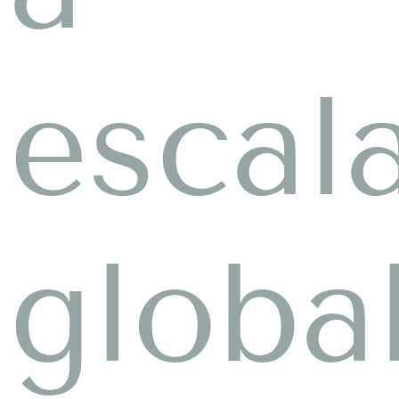
escal
globa