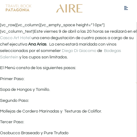
[vc_row][vc_column][vc_empty_space height=”10px”]
[vc_column_text]Este viernes 9 de abril a las 20 horas se realizará en el
Casco Art Hotel
una cena degustación de cuatro pasos a cargo de su
chef ejecutiva
Ana Arias
. La cena estará maridada con vinos
seleccionados por el sommelier
Diego Di Giacomo
de
Bodegas
Salentein
y los cupos son limitados.
El Menú consta de los siguientes pasos:
Primer Paso:
Sopa de Hongos y Tomillo.
Segundo Paso:
Mollejas de Cordero Marinadas y Texturas de Coliflor.
Tercer Paso:
Osobucco Braseado y Pure Trufado