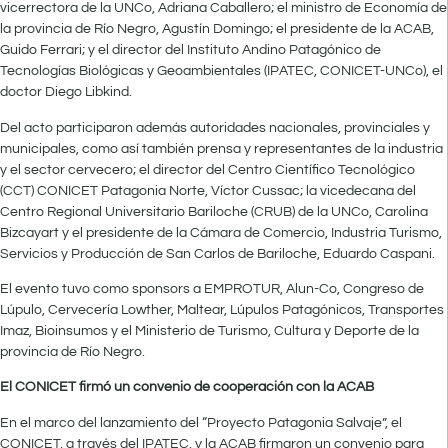
vicerrectora de la UNCo, Adriana Caballero; el ministro de Economía de
la provincia de Río Negro, Agustín Domingo; el presidente de la ACAB,
Guido Ferrari; y el director del Instituto Andino Patagónico de
Tecnologías Biológicas y Geoambientales (IPATEC, CONICET-UNCo), el
doctor Diego Libkind.
Del acto participaron además autoridades nacionales, provinciales y
municipales, como así también prensa y representantes de la industria
y el sector cervecero; el director del Centro Científico Tecnológico
(CCT) CONICET Patagonia Norte, Víctor Cussac; la vicedecana del
Centro Regional Universitario Bariloche (CRUB) de la UNCo, Carolina
Bizcayart y el presidente de la Cámara de Comercio, Industria Turismo,
Servicios y Producción de San Carlos de Bariloche, Eduardo Caspani.
El evento tuvo como sponsors a EMPROTUR, Alun-Co, Congreso de
Lúpulo, Cervecería Lowther, Maltear, Lúpulos Patagónicos, Transportes
Imaz, Bioinsumos y el Ministerio de Turismo, Cultura y Deporte de la
provincia de Río Negro.
El CONICET firmó un convenio de cooperación con la ACAB
En el marco del lanzamiento del “Proyecto Patagonia Salvaje”, el
CONICET, a través del IPATEC, y la ACAB firmaron un convenio para