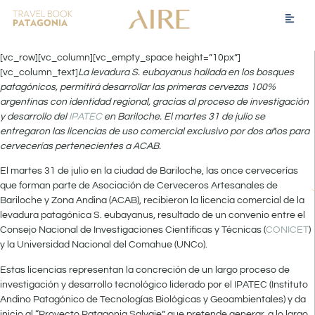
[vc_row][vc_column][vc_empty_space height=”10px”]
[vc_column_text]
La levadura S. eubayanus hallada en los bosques
patagónicos, permitirá desarrollar las primeras cervezas 100%
argentinas con identidad regional, gracias al proceso de investigación
y desarrollo del
IPATEC
en Bariloche. El martes 31 de julio se
entregaron las licencias de uso comercial exclusivo por dos años para
cervecerías pertenecientes a ACAB.
El martes 31 de julio en la ciudad de Bariloche, las once cervecerías
que forman parte de Asociación de Cerveceros Artesanales de
Bariloche y Zona Andina (ACAB), recibieron la licencia comercial de la
levadura patagónica S. eubayanus, resultado de un convenio entre el
Consejo Nacional de Investigaciones Científicas y Técnicas (
CONICET
)
y la Universidad Nacional del Comahue (UNCo).
Estas licencias representan la concreción de un largo proceso de
investigación y desarrollo tecnológico liderado por el IPATEC (Instituto
Andino Patagónico de Tecnologías Biológicas y Geoambientales) y da
inicio al “Proyecto Patagonia Salvaje” que pretende generar, a lo largo