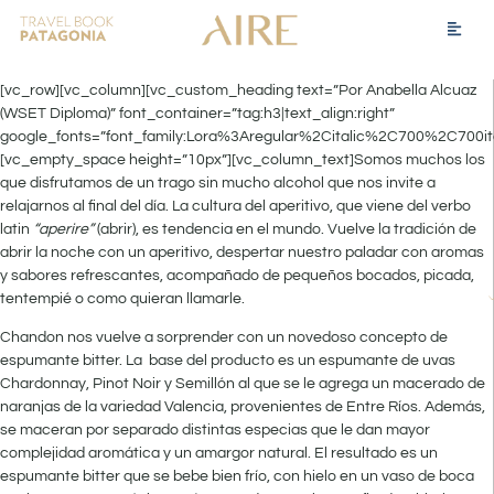
[vc_row][vc_column][vc_custom_heading text=”Por Anabella Alcuaz
(WSET Diploma)” font_container=”tag:h3|text_align:right”
google_fonts=”font_family:Lora%3Aregular%2Citalic%2C700%2C700it
[vc_empty_space height=”10px”][vc_column_text]Somos muchos los
que disfrutamos de un trago sin mucho alcohol que nos invite a
relajarnos al final del día. La cultura del aperitivo, que viene del verbo
latin
“aperire”
(abrir), es tendencia en el mundo. Vuelve la tradición de
abrir la noche con un aperitivo, despertar nuestro paladar con aromas
y sabores refrescantes, acompañado de pequeños bocados, picada,
tentempié o como quieran llamarle.
Chandon nos vuelve a sorprender con un novedoso concepto de
espumante bitter. La base del producto es un espumante de uvas
Chardonnay, Pinot Noir y Semillón al que se le agrega un macerado de
naranjas de la variedad Valencia, provenientes de Entre Ríos. Además,
se maceran por separado distintas especias que le dan mayor
complejidad aromática y un amargor natural. El resultado es un
espumante bitter que se bebe bien frío, con hielo en un vaso de boca