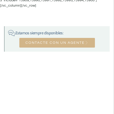
3″ include=”15989,15990,15991,15992,15993,15994,15988″]
[/vc_column][/vc_row]
Estamos siempre disponibles:
CONTACTE CON UN AGENTE