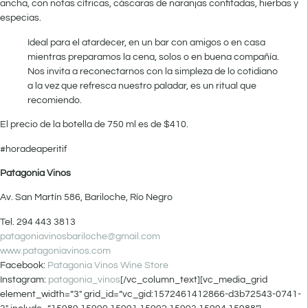
ancha, con notas cítricas, cáscaras de naranjas confitadas, hierbas y
especias.
Ideal para el atardecer, en un bar con amigos o en casa
mientras preparamos la cena, solos o en buena compañía.
Nos invita a reconectarnos con la simpleza de lo cotidiano
a la vez que refresca nuestro paladar, es un ritual que
recomiendo.
El precio de la botella de 750 ml es de $410.
#horadeaperitif
Patagonia Vinos
Av. San Martín 586, Bariloche, Río Negro
Tel. 294 443 3813
patagoniavinosbariloche@gmail.com
www.patagoniavinos.com
Facebook:
Patagonia Vinos Wine Store
Instagram:
patagonia_vinos
[/vc_column_text][vc_media_grid
element_width=”3″ grid_id=”vc_gid:1572461412866-d3b72543-0741-