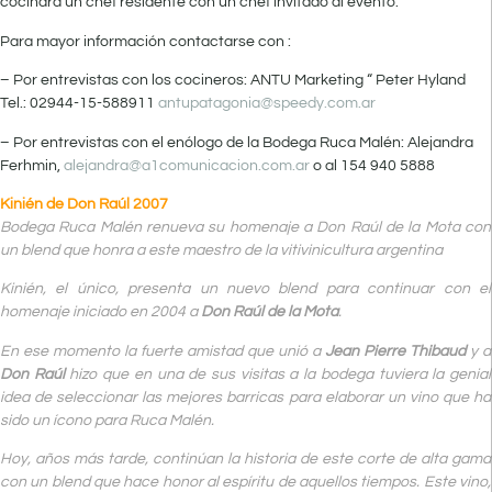
cocinará un chef residente con un chef invitado al evento.
Para mayor información contactarse con :
– Por entrevistas con los cocineros: ANTU Marketing “ Peter Hyland
Tel.: 02944-15-588911
antupatagonia@speedy.com.ar
– Por entrevistas con el enólogo de la Bodega Ruca Malén: Alejandra
Ferhmin,
alejandra@a1comunicacion.com.ar
o al 154 940 5888
Kinién de Don Raúl 2007
Bodega Ruca Malén renueva su homenaje a Don Raúl de la Mota con
un blend que honra a este maestro de la vitivinicultura argentina
Kinién, el único, presenta un nuevo blend para continuar con el
homenaje iniciado en 2004 a
Don Raúl de la Mota
.
En ese momento la fuerte amistad que unió a
Jean Pierre Thibaud
y a
Don Raúl
hizo que en una de sus visitas a la bodega tuviera la genial
idea de seleccionar las mejores barricas para elaborar un vino que ha
sido un ícono para Ruca Malén.
Hoy, años más tarde, continúan la historia de este corte de alta gama
con un blend que hace honor al espíritu de aquellos tiempos. Este vino,