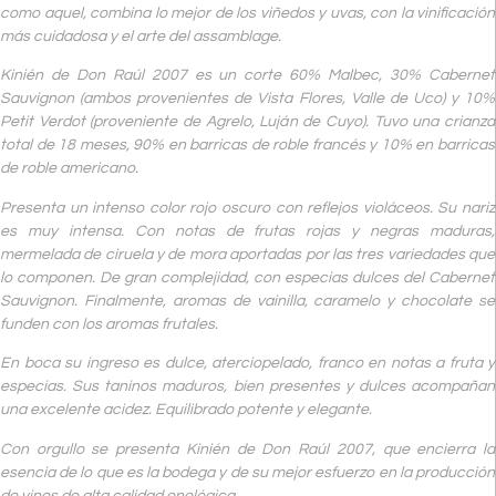
como aquel, combina lo mejor de los viñedos y uvas, con la vinificación
más cuidadosa y el arte del assamblage.
Kinién de Don Raúl 2007 es un corte 60% Malbec, 30% Cabernet
Sauvignon (ambos provenientes de Vista Flores, Valle de Uco) y 10%
Petit Verdot (proveniente de Agrelo, Luján de Cuyo). Tuvo una crianza
total de 18 meses, 90% en barricas de roble francés y 10% en barricas
de roble americano.
Presenta un intenso color rojo oscuro con reflejos violáceos. Su nariz
es muy intensa. Con notas de frutas rojas y negras maduras,
mermelada de ciruela y de mora aportadas por las tres variedades que
lo componen. De gran complejidad, con especias dulces del Cabernet
Sauvignon. Finalmente, aromas de vainilla, caramelo y chocolate se
funden con los aromas frutales.
En boca su ingreso es dulce, aterciopelado, franco en notas a fruta y
especias. Sus taninos maduros, bien presentes y dulces acompañan
una excelente acidez. Equilibrado potente y elegante.
Con orgullo se presenta Kinién de Don Raúl 2007, que encierra la
esencia de lo que es la bodega y de su mejor esfuerzo en la producción
de vinos de alta calidad enológica.