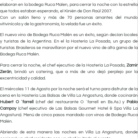
elaboran en la bodega Ruca Malen, para cerrar la noche con la estrella
que todos estaban esperando, el Kinién de Don Raúl 2007.
Con un salón lleno y más de 70 personas amantes del mundo
vitivinícola y de la gastronomía, la velada fue un éxito.
El nuevo vino de Bodega Ruca Malén es un éxito, según decían locales
y turistas de la Argentina. En el la Hostería La Posada, un grupo de
turistas Brasileros se maravillaron por el nuevo vino de alta gama de la
Bodega Ruca Malén.
Para cerrar la noche, el chef ejecutivo de la Hostería La Posada,
Zamir
Zerán
, brindó un catering, que a más de uno dejó perplejo por la
excentricidad y calidad.
El miércoles 11 de Agosto por la noche será el turno para disfrutar de la
cena en la Hostería Las Balsas de Villa La Angostura, donde cocinarán
Hubert O ´farrell
(chef del restaurante O ´farrell en Bs.As.) y
Pablo
Campoy
(chef ejecutivo de Las Balsas Gourmet Hotel & Spa Villa La
Angostura). Menú de cinco pasos maridado con vinos de Bodega Ruca
Malén.
Abriendo de esta manera las noches en Villa La Angostura, donde