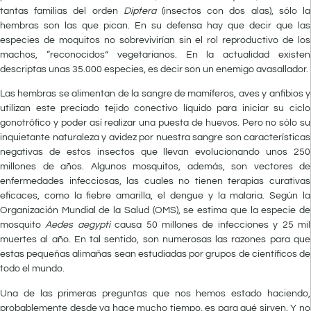
tantas familias del orden
Diptera
(insectos con dos alas), sólo la
hembras son las que pican. En su defensa hay que decir que las
especies de moquitos no sobrevivirían sin el rol reproductivo de los
machos, “reconocidos” vegetarianos. En la actualidad existen
descriptas unas 35.000 especies, es decir son un enemigo avasallador.
Las hembras se alimentan de la sangre de mamíferos, aves y anfibios y
utilizan este preciado tejido conectivo líquido para iniciar su ciclo
gonotrófico y poder así realizar una puesta de huevos. Pero no sólo su
inquietante naturaleza y avidez por nuestra sangre son características
negativas de estos insectos que llevan evolucionando unos 250
millones de años. Algunos mosquitos, además, son vectores de
enfermedades infecciosas, las cuales no tienen terapias curativas
eficaces, como la fiebre amarilla, el dengue y la malaria. Según la
Organización Mundial de la Salud (OMS), se estima que la especie de
mosquito
Aedes aegypti
causa 50 millones de infecciones y 25 mil
muertes al año. En tal sentido, son numerosas las razones para que
estas pequeñas alimañas sean estudiadas por grupos de científicos de
todo el mundo.
Una de las primeras preguntas que nos hemos estado haciendo,
probablemente desde ya hace mucho tiempo, es para qué sirven. Y no