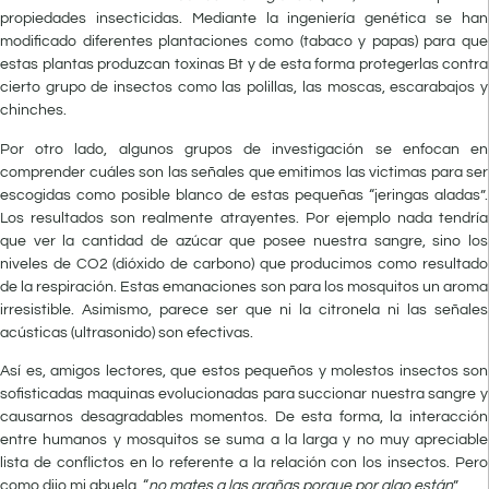
propiedades insecticidas. Mediante la ingeniería genética se han
modificado diferentes plantaciones como (tabaco y papas) para que
estas plantas produzcan toxinas Bt y de esta forma protegerlas contra
cierto grupo de insectos como las polillas, las moscas, escarabajos y
chinches.
Por otro lado, algunos grupos de investigación se enfocan en
comprender cuáles son las señales que emitimos las victimas para ser
escogidas como posible blanco de estas pequeñas “jeringas aladas”.
Los resultados son realmente atrayentes. Por ejemplo nada tendría
que ver la cantidad de azúcar que posee nuestra sangre, sino los
niveles de CO2 (dióxido de carbono) que producimos como resultado
de la respiración. Estas emanaciones son para los mosquitos un aroma
irresistible. Asimismo, parece ser que ni la citronela ni las señales
acústicas (ultrasonido) son efectivas.
Así es, amigos lectores, que estos pequeños y molestos insectos son
sofisticadas maquinas evolucionadas para succionar nuestra sangre y
causarnos desagradables momentos. De esta forma, la interacción
entre humanos y mosquitos se suma a la larga y no muy apreciable
lista de conflictos en lo referente a la relación con los insectos. Pero
como dijo mi abuela, “
no mates a las arañas porque por algo están
”.