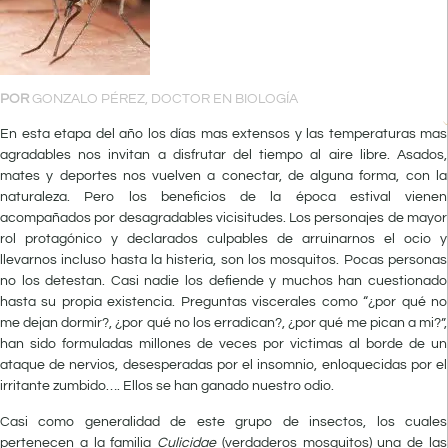
POR
GONZALO PÉREZ, DOCTOR EN BIOLOGÍA
En esta etapa del año los días mas extensos y las temperaturas mas
agradables nos invitan a disfrutar del tiempo al aire libre. Asados,
mates y deportes nos vuelven a conectar, de alguna forma, con la
naturaleza. Pero los beneficios de la época estival vienen
acompañados por desagradables vicisitudes. Los personajes de mayor
rol protagónico y declarados culpables de arruinarnos el ocio y
llevarnos incluso hasta la histeria, son los mosquitos. Pocas personas
no los detestan. Casi nadie los defiende y muchos han cuestionado
hasta su propia existencia. Preguntas viscerales como “¿por qué no
me dejan dormir?, ¿por qué no los erradican?, ¿por qué me pican a mi?”,
han sido formuladas millones de veces por victimas al borde de un
ataque de nervios, desesperadas por el insomnio, enloquecidas por el
irritante zumbido…. Ellos se han ganado nuestro odio.
Casi como generalidad de este grupo de insectos, los cuales
pertenecen a la familia
Culicidae
(verdaderos mosquitos) una de las