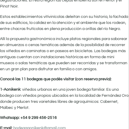
degustaciones. En esta región las cepas emblema son el Merlot y el
Pinot Noir.
Estos establecimientos vitivinícolas deleitan con su historia, la fachada
de sus edificios, la calidez en la atención y el ambiente que los rodean,
entre chacras frutícolas en plena producción a orillas del río Negro.
Allí la propuesta gastronómica incluye platos regionales para saborear
en almuerzos o cenas temáticas además de la posibilidad de recorrer
los viñedos en caminatas o en paseos en bicicletas. Las bodegas más
antiguas cuentan con instalaciones históricas en forma de mini
museos o salas temáticas que pueden ser recorridas y se transforman
en un gran plan para disfrutar en familia o con amigos.
Conocé las 11 bodegas que podés visitar (con reserva previa):
1-Aonikenk
: viñedos urbanos en una joven bodega familiar. Es una
bodega con viñedos propios ubicados en la localidad de Fernández Oro
donde producen tres varietales libres de agroquímicos: Cabernet,
Malbec y Merlot.
Whatsapp: +54 9 299 456-2516
E-mail:
bodegaaonikenk@gmail.com