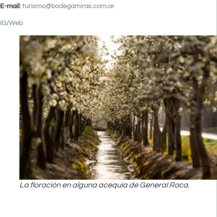
E-mail:
turismo@bodegamiras.com.ar
IG/
Web
La floración en alguna acequia de General Roca.