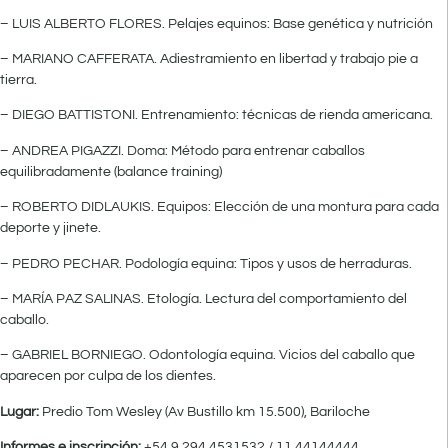
– LUIS ALBERTO FLORES. Pelajes equinos: Base genética y nutrición
– MARIANO CAFFERATA. Adiestramiento en libertad y trabajo pie a
tierra.
– DIEGO BATTISTONI. Entrenamiento: técnicas de rienda americana.
– ANDREA PIGAZZI. Doma: Método para entrenar caballos
equilibradamente (balance training)
– ROBERTO DIDLAUKIS. Equipos: Elección de una montura para cada
deporte y jinete.
– PEDRO PECHAR. Podología equina: Tipos y usos de herraduras.
– MARÍA PAZ SALINAS. Etología. Lectura del comportamiento del
caballo.
– GABRIEL BORNIEGO. Odontología equina. Vicios del caballo que
aparecen por culpa de los dientes.
Lugar:
Predio Tom Wesley (Av Bustillo km 15.500), Bariloche
Informes e inscripción:
+54 9 294 4531532 / 11 44144444