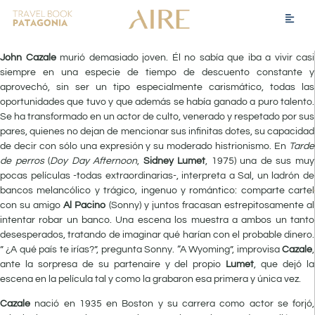
John Cazale
murió demasiado joven. Él no sabía que iba a vivir casi
siempre en una especie de tiempo de descuento constante y
aprovechó, sin ser un tipo especialmente carismático, todas las
oportunidades que tuvo y que además se había ganado a puro talento.
Se ha transformado en un actor de culto, venerado y respetado por sus
pares, quienes no dejan de mencionar sus infinitas dotes, su capacidad
de decir con sólo una expresión y su moderado histrionismo. En
Tarde
de perros
(
Doy Day Afternoon
,
Sidney Lumet
, 1975) una de sus muy
pocas películas -todas extraordinarias-, interpreta a Sal, un ladrón de
bancos melancólico y trágico, ingenuo y romántico: comparte cartel
con su amigo
Al Pacino
(Sonny) y juntos fracasan estrepitosamente al
intentar robar un banco. Una escena los muestra a ambos un tanto
desesperados, tratando de imaginar qué harían con el probable dinero.
” ¿A qué país te irías?”, pregunta Sonny. “A Wyoming”, improvisa
Cazale
,
ante la sorpresa de su partenaire y del propio
Lumet
, que dejó la
escena en la película tal y como la grabaron esa primera y única vez.
Cazale
nació en 1935 en Boston y su carrera como actor se forjó,