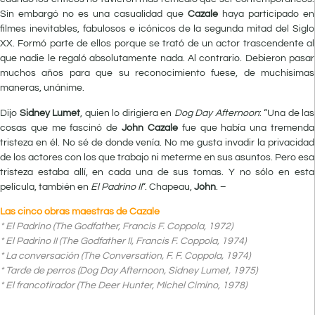
Sin embargó no es una casualidad que
Cazale
haya participado en
filmes inevitables, fabulosos e icónicos de la segunda mitad del Siglo
XX. Formó parte de ellos porque se trató de un actor trascendente al
que nadie le regaló absolutamente nada. Al contrario. Debieron pasar
muchos años para que su reconocimiento fuese, de muchísimas
maneras, unánime.
Dijo
Sidney Lumet
, quien lo dirigiera en
Dog Day Afternoon
: “Una de las
cosas que me fascinó de
John Cazale
fue que había una tremenda
tristeza en él. No sé de donde venía. No me gusta invadir la privacidad
de los actores con los que trabajo ni meterme en sus asuntos. Pero esa
tristeza estaba allí, en cada una de sus tomas. Y no sólo en esta
película, también en
El Padrino II
“. Chapeau,
John
. –
Las cinco obras maestras de Cazale
* El Padrino (The Godfather, Francis F. Coppola, 1972)
* El Padrino II (The Godfather II, Francis F. Coppola, 1974)
* La conversación (The Conversation, F. F. Coppola, 1974)
* Tarde de perros (Dog Day Afternoon, Sidney Lumet, 1975)
* El francotirador (The Deer Hunter, Michel Cimino, 1978)