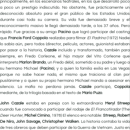
principalmente, en los escenarios teatrales, en los que desarrolló poco
a poco un prestigio indiscutido. No obstante, fue prácticamente un
desconocido absoluto para el gran público de los Estados Unidos
durante casi toda su carrera. Su vida fue demasiado breve y el
reconocimiento masivo le llegó demasiado tarde, a los 37 años. Pero
rápido. Fue gracias a su amigo
Pacino
que logró participar del casting
que
Francis Ford Coppola
realizaba para filmar
El Padrino
(1972) Nadie
lo sabía aún, pero todos (director, película, actores, guionista) estaban
por pasar a la historia,
Cazale
incluido y transformado, también para
siempre, en Fredo Corleone, el hijo mayor del Vito Corleone que
interpreta
Marlon Brando
, un Fredo débil, sometido a su padre y luego a
su hermano Michael (
Pacino
), y a quien la familia exilia en Las Vegas
porque no sabe hacer nada, el mismo que traiciona al clan por
pusilánime y a quien su propio hermano Michael manda a asesinar en
silencio. La mafia no perdona jamás.
Cazale
participó,
Coppola
mediante, de la trilogía basada en el texto de
Mario Puzo
.
John Cazale
estaba en pareja con la extraordinaria
Meryl Streep
cuando fue convocado a participar del rodaje de
El Francotirador
(The
Deer Hunter
,
Michel Cimino
, 1978) El elenco era notable:
Streep, Robert
De Niro, John Savage, Christopher Walken
. La historia contaba la vida
de tres obreros que deben participar de la Guerra de Vietnam. Justo en