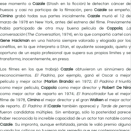
ese momento a
Cazale
(Stosh en la ficción) le detectan cáncer de
huesos y casi no participa de la filmación, pero
Cazale
se empeño.
Cimino
grabó todas sus partes inicialmente.
Cazale
murió el 12 de
marzo de 1978 en New York, antes del estreno del filme. Previamente
había participado de otra muy buena película de
Coppola
,
La
conversación
(
The Conversation
, 1974), en la que compartió cartel con
Gene Hackman
en una historia siempre valorada y elogiada por los
cinéfilos, en la que interpreta a Stan, el ayudante sosegado, quieto y
oportuno de un espía profesional que supera sus propios límites y se
transforma, inocentemente, en presa.
Los filmes en los que trabajó
Cazale
obtuvieron un sinnúmero de
reconocimientos.
El Padrino
, por ejemplo, ganó el Oscar a mejor
película y mejor actor (
Marlon Brando
) en 1972;
El Padrino II
triunfó
como mejor película,
Coppola
como mejor director y
Robert De Niro
como mejor actor de reparto en 1974;
El francotirador
fue el mejor
filme de 1978,
Cimino
el mejor director y el gran
Walken
el mejor actor
de reparto.
El Padrino III
(
Cazale
también aparece) y
Tarde de perros
fueron candidatas múltiples. Sin embargo, sólo la posteridad parece
haber reconocido la increíble capacidad de un actor tan notable como
Cazale
. Su impronta, aunque enfatizada, jamás le valió premio alguno
cuando los críticos no tuvieron más remedio que ser contemporáneos.