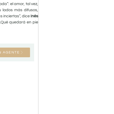
da”: el amor, tal vez,
s lados más difusos,
 inciertas”, dice
Inés
” ¿Qué quedará en pie
N AGENTE