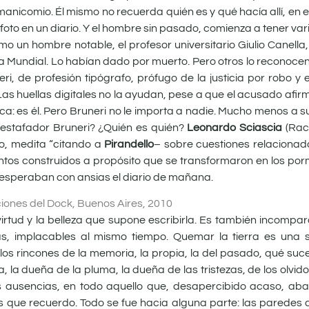
 manicomio. Él mismo no recuerda quién es y qué hacía allí, en
 foto en un diario. Y el hombre sin pasado, comienza a tener var
mo un hombre notable, el profesor universitario Giulio Canella,
rra Mundial. Lo habían dado por muerto. Pero otros lo reconoc
, de profesión tipógrafo, prófugo de la justicia por robo y 
as huellas digitales no la ayudan, pese a que el acusado afirm
fica: es él. Pero Bruneri no le importa a nadie. Mucho menos a 
 estafador Bruneri? ¿Quién es quién?
Leonardo Sciascia
(Raca
to, medita “citando a
Pirandello
– sobre cuestiones relacionad
ntos construidos a propósito que se transformaron en los por
s esperaban con ansias el diario de mañana.
iciones del Dock, Buenos Aires, 2010
virtud y la belleza que supone escribirla. Es también incompa
as, implacables al mismo tiempo. Quemar la tierra es una
s rincones de la memoria, la propia, la del pasado, qué suce
 la dueña de la pluma, la dueña de las tristezas, de los olvid
es ausencias, en todo aquello que, desapercibido acaso, ab
que recuerdo. Todo se fue hacia alguna parte: las paredes de