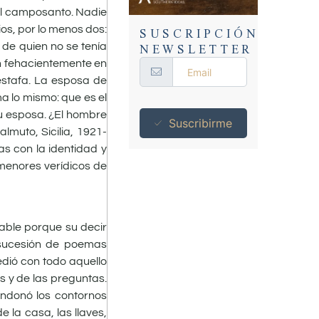
 el camposanto. Nadie
SUSCRIPCIÓN
ios, por lo menos dos:
NEWSLETTER
 de quien no se tenía
en fehacientemente en
estafa. La esposa de
a lo mismo: que es el
su esposa. ¿El hombre
Suscribirme
lmuto, Sicilia, 1921-
as con la identidad y
menores verídicos de
rable porque su decir
 sucesión de poemas
dió con todo aquello
os y de las preguntas.
andonó los contornos
 la casa, las llaves,