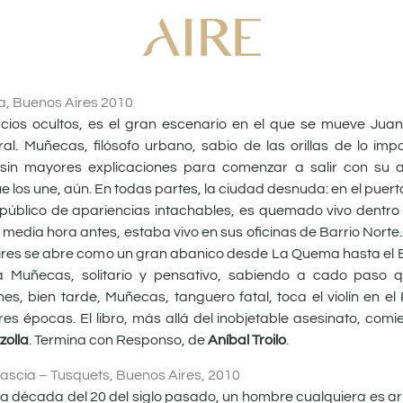
ra, Buenos Aires 2010
ios ocultos, es el gran escenario en el que se mueve Jua
ral. Muñecas, filósofo urbano, sabio de las orillas de lo im
sin mayores explicaciones para comenzar a salir con su ab
 los une, aún. En todas partes, la ciudad desnuda: en el puert
or público de apariencias intachables, es quemado vivo dentro
 media hora antes, estaba vivo en sus oficinas de Barrio Norte.
s Aires se abre como un gran abanico desde La Quema hasta el
sita Muñecas, solitario y pensativo, sabiendo a cado paso
, bien tarde, Muñecas, tanguero fatal, toca el violín en el 
es épocas. El libro, más allá del inobjetable asesinato, com
zolla
. Termina con Responso, de
Aníbal Troilo
.
iascia – Tusquets, Buenos Aires, 2010
la década del 20 del siglo pasado, un hombre cualquiera es a