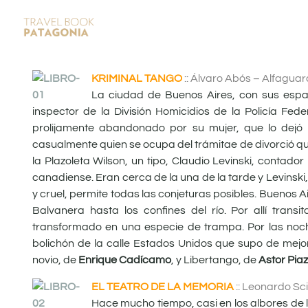
KRIMINAL TANGO
:: Álvaro Abós – Alfagua
La ciudad de Buenos Aires, con sus espac
inspector de la División Homicidios de la Policía Fede
prolijamente abandonado por su mujer, que lo dejó 
casualmente quien se ocupa del trámitae de divorció que
la Plazoleta Wilson, un tipo, Claudio Levinski, contad
canadiense. Eran cerca de la una de la tarde y Levinski,
y cruel, permite todas las conjeturas posibles. Bueno
Balvanera hasta los confines del río. Por allí tran
transformado en una especie de trampa. Por las noches
bolichón de la calle Estados Unidos que supo de mejor
novio, de
Enrique Cadícamo
, y Libertango, de
Astor Piaz
EL TEATRO DE LA MEMORIA
:: Leonardo Sc
Hace mucho tiempo, casi en los albores de 