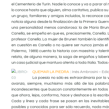
el Cementerio de Turín. Nadie lo conoce y va a parar al
lo conoce hasta que alguien, alma caritativa, publica su
un grupo, familiares y amigos incluidos, lo reconoce co
noticia alguna desde la finalización de la Primera Gue
una personalidad menos candorosa: la de Mario Bruneri
Canella, se empeña en que es, precisamente, Canella. L
profesor Canella. La mujer de Bruneri también lo identi
en cuestión es Canella o no quiere ser nunca jamás el
Palermo, 1989) cuenta la historia con maestría y talen
relata, de alguna manera, la saga de engaños y laberi
un caso judicial que mantuvo atenta a toda Italia. Todo
QUEMAR LA PIEDRA
:: Inés Ambrosini – Ed
La poesía no sólo es extraordinaria por la 
avanza, siempre, muchísimo más allá de las palabr
incandescentes que buscan constantemente en todos lo
que ahora, lejos, conforma, hace y deshace a la escriba,
Cada y línea y cada frase se posan en las inevitabl
posibles y conocidos para ser sólo recuerdo, nada más 