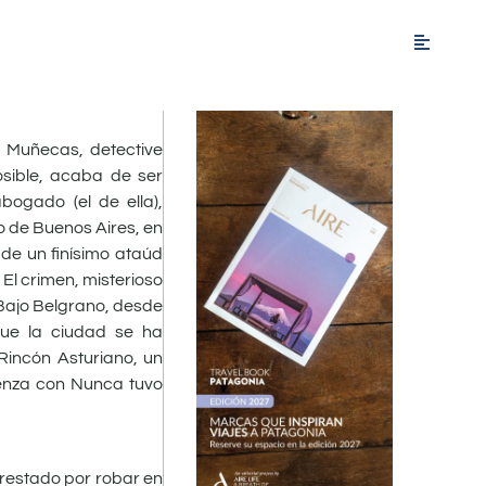
n Muñecas, detective
posible, acaba de ser
ogado (el de ella),
o de Buenos Aires, en
 de un finísimo ataúd
 El crimen, misterioso
 Bajo Belgrano, desde
 que la ciudad se ha
Rincón Asturiano, un
ienza con Nunca tuvo
rrestado por robar en