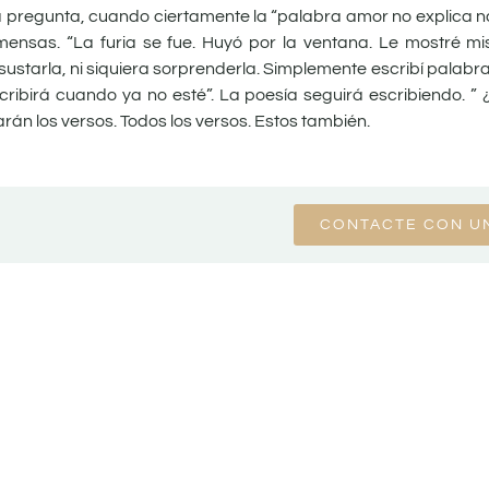
e la pregunta, cuando ciertamente la “palabra amor no explica na
ensas. “La furia se fue. Huyó por la ventana. Le mostré mi
sustarla, ni siquiera sorprenderla. Simplemente escribí palabras
scribirá cuando ya no esté”. La poesía seguirá escribiendo. 
arán los versos. Todos los versos. Estos también.
CONTACTE CON U