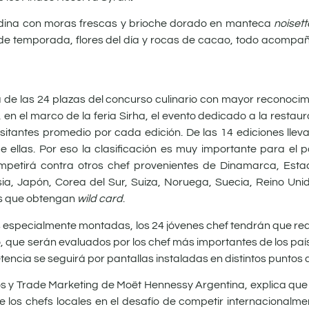
ndina con moras frescas y brioche dorado en manteca
noisett
s de temporada, flores del día y rocas de cacao, todo acompa
a de las 24 plazas del concurso culinario con mayor reconocimi
, en el marco de la feria Sirha, el evento dedicado a la restau
sitantes promedio por cada edición. De las 14 ediciones llev
e ellas. Por eso la clasificación es muy importante para el 
petirá contra otros chef provenientes de Dinamarca, Estad
sia, Japón, Corea del Sur, Suiza, Noruega, Suecia, Reino Uni
es que obtengan
wild card
.
 especialmente montadas, los 24 jóvenes chef tendrán que rea
o, que serán evaluados por los chef más importantes de los paí
encia se seguirá por pantallas instaladas en distintos puntos de
os y Trade Marketing de Moët Hennessy Argentina, explica que
 los chefs locales en el desafío de competir internacionalme