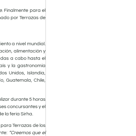
e
. Finalmente para el
ñado por Terrazas de
ento a nivel mundial.
ración, alimentación y
adas a cabo hasta el
país y la gastronomía
os Unidos, Islandia,
do, Guatemala, Chile,
lizar durante 5 horas
ses concursantes y el
 la feria Sirha.
 para Terrazas de los
nte:
“Creemos que el