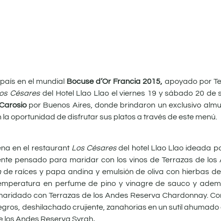
 país en el mundial
Bocuse d’Or Francia 2015,
apoyado por Te
os Césares
del Hotel Llao Llao el viernes 19 y sábado 20 de
 Carosio
por Buenos Aires, donde brindaron un exclusivo almu
la oportunidad de disfrutar sus platos a través de este menú.
ena en el restaurant
Los Césares
del hotel Llao Llao ideada p
ente pensado para maridar con los vinos de Terrazas de lo
n
de raíces y papa andina y emulsión de oliva con hierbas de
 temperatura en perfume de pino y vinagre de sauco y adem
e maridado con Terrazas de los Andes Reserva Chardonnay. Com
negros, deshilachado crujiente, zanahorias en un sutil ahumado
de los Andes Reserva Syrah
.