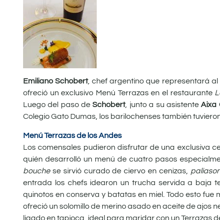
Emiliano Schobert
, chef argentino que representará al
ofreció un exclusivo
Menú Terrazas en el restaurante
L
Luego del paso de
Schobert
, junto a su asistente
Aixa
Colegio Gato Dumas, los barilochenses también tuvieron 
Menú Terrazas de los Andes
Los comensales pudieron disfrutar de una exclusiva c
quién desarrolló un menú de cuatro pasos especialm
bouche
se sirvió curado de ciervo en cenizas,
paliaso
entrada los chefs idearon un trucha servida a baja
quinotos en conserva y batatas en miel. Todo esto fu
ofreció un solomillo de merino asado en aceite de ajos 
ligado en tapioca, ideal para maridar con un Terrazas 