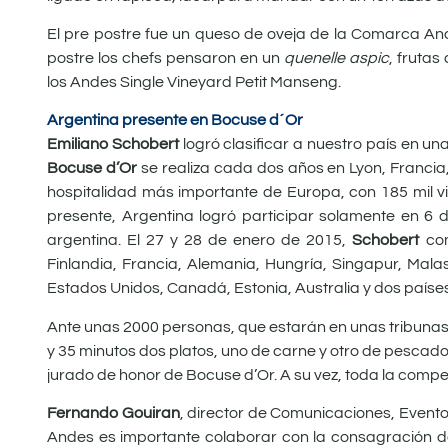
El pre postre fue un queso de oveja de la Comarca A
postre los chefs pensaron en un
quenelle aspic
, fruta
los Andes Single Vineyard Petit Manseng.
Argentina presente en Bocuse d´Or
Emiliano Schobert
logró clasificar a nuestro país en un
Bocuse d’Or
se realiza cada dos años en
Lyon, Francia
hospitalidad más importante de Europa, con 185 mil vi
presente, Argentina logró participar solamente en 6 d
argentina. El 27 y 28 de enero de 2015,
Schobert
com
Finlandia, Francia, Alemania, Hungría, Singapur, Mala
Estados Unidos, Canadá, Estonia, Australia y dos país
Ante unas 2000 personas, que estarán en unas tribunas
y 35 minutos dos platos, uno de carne y otro de pescad
jurado de honor de Bocuse d’Or. A su vez, toda la compet
Fernando Gouiran
, director de Comunicaciones, Event
Andes
es importante colaborar con la consagración de