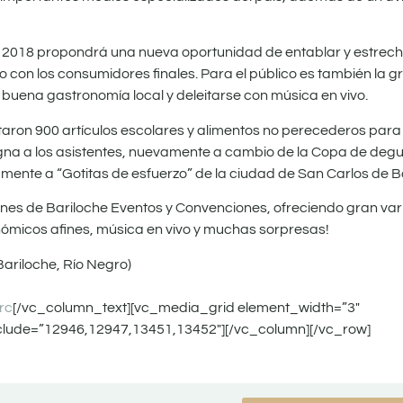
RC 2018 propondrá una nueva oportunidad de entablar y estrec
 con los consumidores finales. Para el público es también la g
buena gastronomía local y deleitarse con música en vivo.
aron 900 artículos escolares y alimentos no perecederos para 
signa a los asistentes, nuevamente a cambio de la Copa de deg
mente a “Gotitas de esfuerzo” de la ciudad de San Carlos de B
ones de Bariloche Eventos y Convenciones, ofreciendo gran var
nómicos afines, música en vivo y muchas sorpresas!
ariloche, Río Negro)
rc
[/vc_column_text][vc_media_grid element_width=”3″
lude=”12946,12947,13451,13452″][/vc_column][/vc_row]