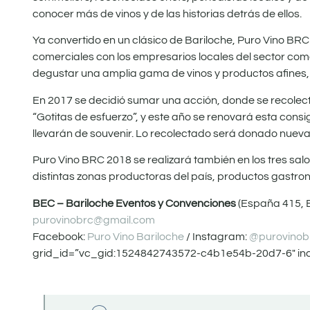
conocer más de vinos y de las historias detrás de ellos.
Ya convertido en un clásico de Bariloche, Puro Vino B
comerciales con los empresarios locales del sector como
degustar una amplia gama de vinos y productos afines, 
En 2017 se decidió sumar una acción, donde se recolect
“Gotitas de esfuerzo”, y este año se renovará esta con
llevarán de souvenir. Lo recolectado será donado nueva
Puro Vino BRC 2018 se realizará también en los tres sal
distintas zonas productoras del país, productos gastro
BEC – Bariloche Eventos y Convenciones
(España 415, B
purovinobrc@gmail.com
Facebook:
Puro Vino Bariloche
/ Instagram:
@purovinob
grid_id=”vc_gid:1524842743572-c4b1e54b-20d7-6″ inc