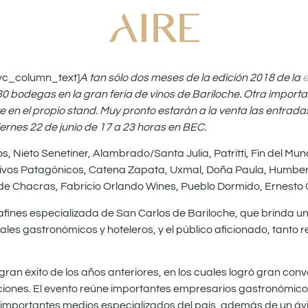
vc_column_text]
A tan sólo dos meses de la edición 2018 de la
0 bodegas en la gran feria de vinos de Bariloche. Otra impor
e en el propio stand. Muy pronto estarán a la venta las entrad
rnes 22 de junio de 17 a 23 horas en BEC.
 Nieto Senetiner, Alambrado/Santa Julia, Patritti, Fin del Mu
 Olivos Patagónicos, Catena Zapata, Uxmal, Doña Paula, Humb
 de Chacras, Fabricio Orlando Wines, Pueblo Dormido, Ernesto 
afines especializada de San Carlos de Bariloche, que brinda u
ales gastronómicos y hoteleros, y el público aficionado, tanto
 gran éxito de los años anteriores, en los cuales logró gran co
iones. El evento reúne importantes empresarios gastronómicos
e importantes medios especializados del país, además de un áv