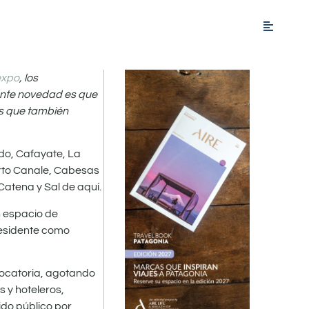
expo
, los
tante novedad es que
as que también
ndo, Cafayate, La
erto Canale, Cabesas
Catena y Sal de aquí.
n espacio de
 residente como
nvocatoria, agotando
 y hoteleros,
ido público por