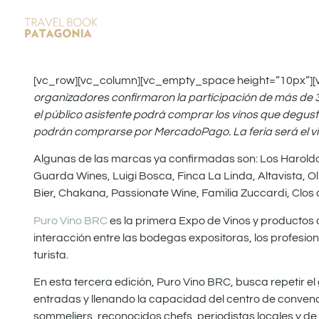
[vc_row][vc_column][vc_empty_space height=”10px”][
organizadores confirmaron la participación de más de 3
el público asistente podrá comprar los vinos que degust
podrán comprarse por MercadoPago. La feria será el vie
Algunas de las marcas ya confirmadas son: Los Haroldos,
Guarda Wines, Luigi Bosca, Finca La Linda, Altavista,
Bier, Chakana, Passionate Wine, Familia Zuccardi, Clos
Puro Vino BRC
es la primera Expo de Vinos y productos 
interacción entre las bodegas expositoras, los profesion
turista.
En esta tercera edición, Puro Vino BRC, busca repetir el
entradas y llenando la capacidad del centro de convenc
sommeliers, reconocidos chefs, periodistas locales y d