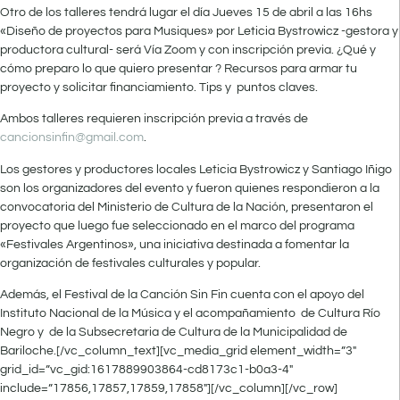
Otro de los talleres tendrá lugar el día Jueves 15 de abril a las 16hs
«Diseño de proyectos para Musiques» por Leticia Bystrowicz -gestora y
productora cultural- será Vía Zoom y con inscripción previa. ¿Qué y
cómo preparo lo que quiero presentar ? Recursos para armar tu
proyecto y solicitar financiamiento. Tips y puntos claves.
Ambos talleres requieren inscripción previa a través de
cancionsinfin@gmail.com
.
Los gestores y productores locales Leticia Bystrowicz y Santiago Iñigo
son los organizadores del evento y fueron quienes respondieron a la
convocatoria del Ministerio de Cultura de la Nación, presentaron el
proyecto que luego fue seleccionado en el marco del programa
«Festivales Argentinos», una iniciativa destinada a fomentar la
organización de festivales culturales y popular.
Además, el Festival de la Canción Sin Fin cuenta con el apoyo del
Instituto Nacional de la Música y el acompañamiento de Cultura Río
Negro y de la Subsecretaria de Cultura de la Municipalidad de
Bariloche.[/vc_column_text][vc_media_grid element_width=”3″
grid_id=”vc_gid:1617889903864-cd8173c1-b0a3-4″
include=”17856,17857,17859,17858″][/vc_column][/vc_row]