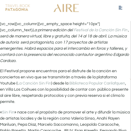
[vc_row][vc_column][vc_empty_space height=”10px”]
[vc_column_text]
La primera edición del
Festival de la Canción Sin Fin
,
será de manera virtual, libre y gratuita, del 14 al 18 de abril. La música
de autoría será protagonista, con 17 proyectos de artistas
emergentes. Habrá espacios para el intercambio en foros y talleres, y
contará con la presencia del reconocido cantautor argentino Edgardo
Cardozo.
El Festival propone encuentros para el disfrute de la canción en
conciertos en vivo que se transmitirán a través de la plataforma
Youtube (
La Canción Sin Fin
) desde la
Biblioteca Popular Carilafquen
,
en Villa Los Coihues con la posibilidad de contar con público presente
al aire libre, respetando protocolos y con previa reserva si el clima lo
permite.
«
Sin Fin
» nace con el propósito de promover el arte y difundir la música
de artistas locales y de la región como Valeria Sinso, Anahí Rayen
Mariluan, Pepa Díaz, Marcelo Saccomanno, Leopoldo Caracoche,
Pablo Rasetto, Martín Caracoche, JRUV, Fran Kawello, Fernando Riva,